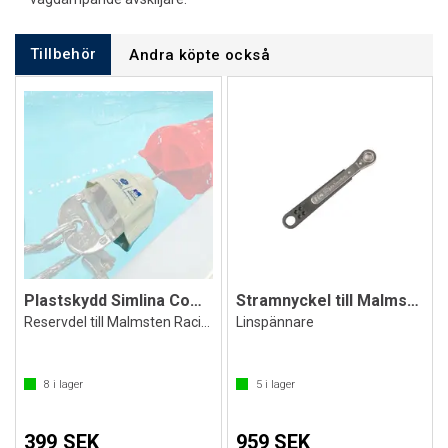
Tillbehör
Andra köpte också
Plastskydd Simlina Competitor
Stramnyckel till Malmsten Simlinor
Reservdel till Malmsten Racing Lanes
Linspännare
8
i lager
5
i lager
399 SEK
959 SEK