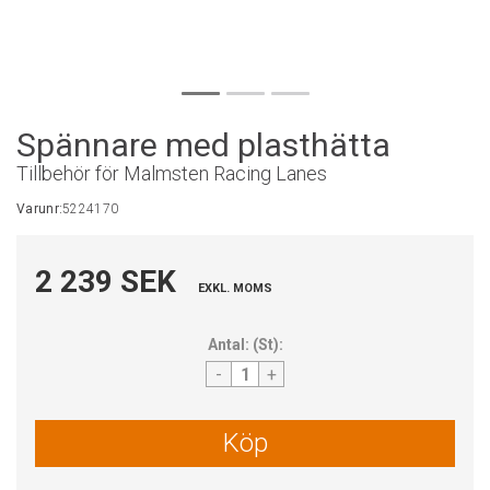
Spännare med plasthätta
Tillbehör för Malmsten Racing Lanes
Varunr:
5224170
2 239 SEK
EXKL. MOMS
Antal:
(
St
):
-
+
Köp