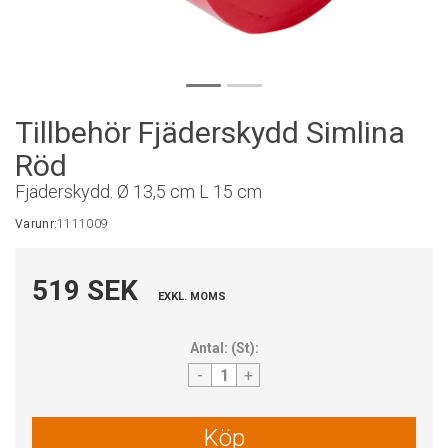
Tillbehör Fjäderskydd Simlina
Röd
Fjäderskydd. Ø 13,5 cm L 15 cm
Varunr:
1111009
519 SEK
EXKL. MOMS
Antal:
(
St
):
-
+
Köp