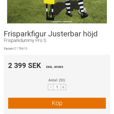
Frisparkfigur Justerbar höjd
Frisparkdummy Pro S
Varunr:
2178615
2 399 SEK
EXKL. MOMS
Antal:
(
St
):
-
+
Köp