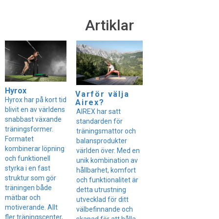
Artiklar
Hyrox
Varför välja
Hyrox har på kort tid
Airex?
blivit en av världens
AIREX har satt
snabbast växande
standarden för
träningsformer.
träningsmattor och
Formatet
balansprodukter
kombinerar löpning
världen över. Med en
och funktionell
unik kombination av
styrka i en fast
hållbarhet, komfort
struktur som gör
och funktionalitet är
träningen både
detta utrustning
mätbar och
utvecklad för ditt
motiverande. Allt
välbefinnande och
fler träningscenter,
skapad för att hålla.