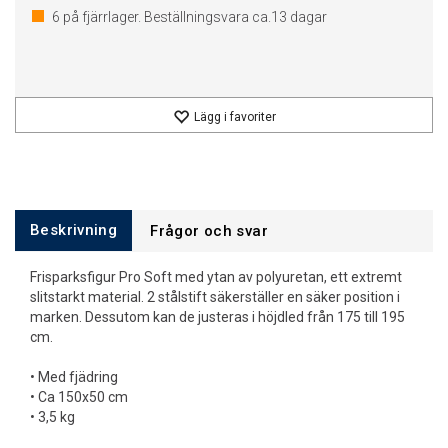
6
på fjärrlager. Beställningsvara ca.
13
dagar
Lägg i favoriter
Beskrivning
Frågor och svar
Frisparksfigur Pro Soft med ytan av polyuretan, ett extremt
slitstarkt material. 2 stålstift säkerställer en säker position i
marken. Dessutom kan de justeras i höjdled från 175 till 195
cm.
• Med fjädring
• Ca 150x50 cm
• 3,5 kg