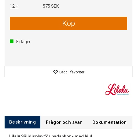
12 +
575 SEK
Köp
8
i lager
Lägg i favoriter
Beskrivning
Frågor och svar
Dokumentation
Lilalu Säljdisplay för badankor - med hjul.