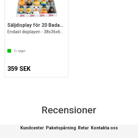
Säljdisplay för 20 Badankor
Endast displayen - 38x36x61 cm
3
i lager
359 SEK
Recensioner
Kundcenter
Paketspårning
Retur
Kontakta oss