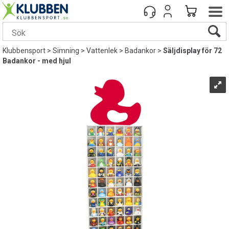
Klubbensport
>
Simning
>
Vattenlek
>
Badankor
>
Säljdisplay för 72
Badankor - med hjul