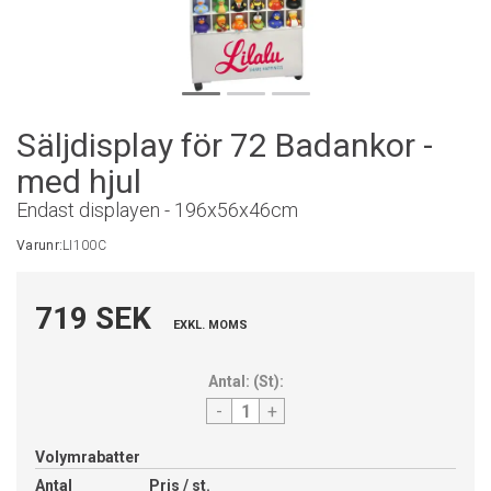
Säljdisplay för 72 Badankor -
med hjul
Endast displayen - 196x56x46cm
Varunr:
LI100C
719 SEK
EXKL. MOMS
Antal:
(
St
):
-
+
Volymrabatter
Antal
Pris / st.