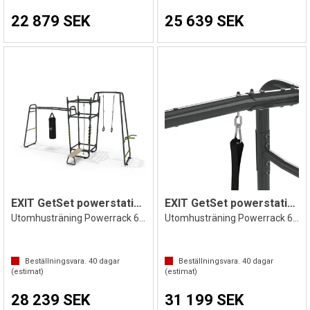
22 879 SEK
25 639 SEK
EXIT GetSet powerstation PS610
EXIT GetSet powerstation PS620
Utomhusträning Powerrack 606 x 217 cm
Utomhusträning Powerrack 606 x 220 cm
Beställningsvara.
40
dagar
Beställningsvara.
40
dagar
(estimat)
(estimat)
28 239 SEK
31 199 SEK