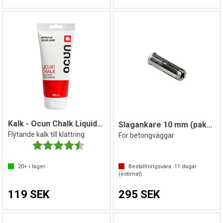
Kalk - Ocun Chalk Liquid 100 ml
Slagankare 10 mm (paket à 10st.)
Flytande kalk till klättring
För betongväggar
Betyg:
4.7 utav 5 stjärnor
20+
i lager
Beställningsvara.
11
dagar
(estimat)
119 SEK
295 SEK