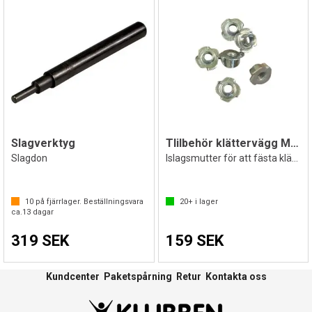
Slagverktyg
Tlilbehör klättervägg M10 Klomutter
Slagdon
Islagsmutter för att fästa klättergrepp
10
på fjärrlager. Beställningsvara
20+
i lager
ca.
13
dagar
319 SEK
159 SEK
Kundcenter
Paketspårning
Retur
Kontakta oss