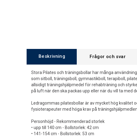
Beskrivning
Frågor och svar
Stora Pilates och träningsbollar har många användni
som sitboll, träningsboll, gymnastikboll, terapiboll, pila
allsidigt träningshjälpmedel för rehabträning och styr
på luft när den ska packas upp eller när du vill ta med d
Ledragommas pilatesbollar är av mycket hög kvalitet 
fysioterapeuter med höga krav på träningshjälpmedlen 
Personhöjd - Rekommenderad storlek
• upp till 140 cm - Bollstorlek: 42 cm
• 141-154 cm - Bollstorlek: 53 cm