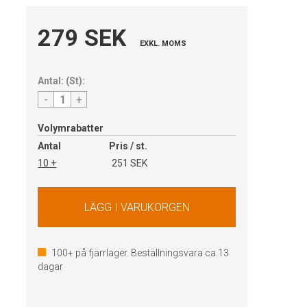
279 SEK
EXKL. MOMS
Antal:
(
St
):
-
+
Volymrabatter
Antal
Pris / st.
10 +
251 SEK
100+
på fjärrlager. Beställningsvara ca.
13
dagar