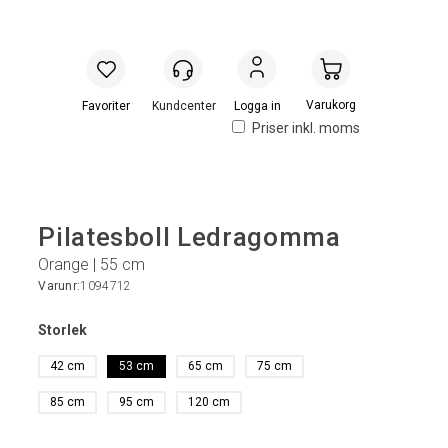
Handlevogn
Logga in
Priser inkl. moms
Pilatesboll Ledragomma
Orange | 55 cm
Varunr:
1094712
Storlek
42 cm
53 cm
65 cm
75 cm
85 cm
95 cm
120 cm