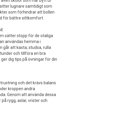
s även skolor som har bytt ut
 sitter lugnare samtidigt som
kter som förhindrar att bollen
d för bättre sittkomfort.
l.
om sätter stopp för de otaliga
 kan användas hemma i
går att kasta, studsa, rulla
under och tillföra en bra
ger dig tips på övningar för din
sutrustning och det krävs balans
änder kroppen andra
ända. Genom att använda dessa
på rygg, axlar, vrister och