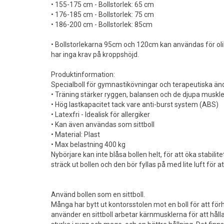
• 155-175 cm - Bollstorlek: 65 cm
• 176-185 cm - Bollstorlek: 75 cm
• 186-200 cm - Bollstorlek: 85cm
• Bollstorlekarna 95cm och 120cm kan användas för ol
har inga krav på kroppshöjd.
Produktinformation:
Specialboll för gymnastikövningar och terapeutiska ä
• Träning stärker ryggen, balansen och de djupa muskl
• Hög lastkapacitet tack vare anti-burst system (ABS)
• Latexfri - Idealisk för allergiker
• Kan även användas som sittboll
• Material: Plast
• Max belastning 400 kg
Nybörjare kan inte blåsa bollen helt, för att öka stabilit
sträck ut bollen och den bör fyllas på med lite luft för at
Använd bollen som en sittboll.
Många har bytt ut kontorsstolen mot en boll för att fö
använder en sittboll arbetar kärnmusklerna för att håll