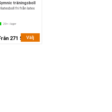
Gymnic träningsboll
ilatesboll fri från latex
20+
i lager
Välj
Från 271 SEK