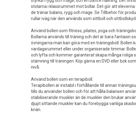
styrka i rygg och mage, och en bättre hållning. Det finn
stolarna i klassrummet mot bollar. Det gör att eleverna
de tränar balans, rygg och mage. Se Tillbehör för produ
rullar iväg när den används som sittboll och sittbollskyd
Använd bollen som fitness, pilates, yoga och träningsbol
Bollarna används till träning och det är bara fantasin s
övningarna man kan göra med en träningsboll. Bollen
vardagsrummet eller under organiserade timmar. Bollen 
och lyfta och kommer garanterat skapa många roliga st
stämning till träningen. Köp gärna en DVD eller bok som 
nivå.
Använd bollen som en terapiboll.
Terapibollen är instabil i förhållande till annan träning
tills du använder bollen och för att hålla balansen anv
stabiliserande muskler än de muskler den brukar anv
djupt sittande muskler kan du förebygga vanliga skador 
knän.