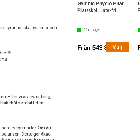
Gymnic Physio Pilatesboll
Pilatesboll | Latexfri
P
ika gymnastiska övningar och
20+
i lager
Välj
Från 543 SEK
ndamål
erna
eten. Efter viss användning,
t bibehålla stabiliteten.
rhindra ryggsmärtor. Om du
a balansen. Detta ger ökad