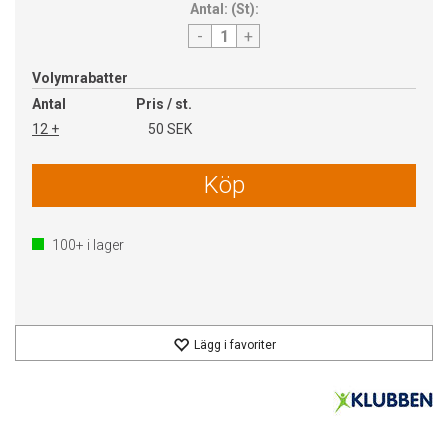
Antal:
(
St
):
-
+
Volymrabatter
Antal
Pris / st.
12 +
50 SEK
Köp
100+
i lager
Lägg i favoriter