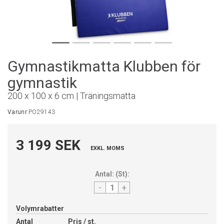
Gymnastikmatta Klubben för
gymnastik
200 x 100 x 6 cm | Träningsmatta
Varunr:
PO29143
3 199 SEK
EXKL. MOMS
Antal:
(
St
):
-
+
Volymrabatter
Antal
Pris / st.