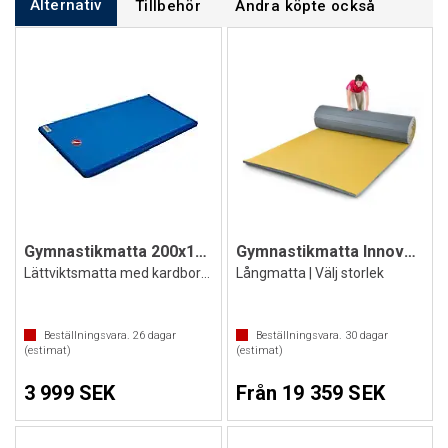
Alternativ
Tillbehör
Andra köpte också
Gymnastikmatta 200x100x6 cm
Gymnastikmatta Innovativ 3,5 cm
Lättviktsmatta med kardborreflikar
Långmatta | Välj storlek
Beställningsvara.
26
dagar
Beställningsvara.
30
dagar
(estimat)
(estimat)
3 999 SEK
Från 19 359 SEK