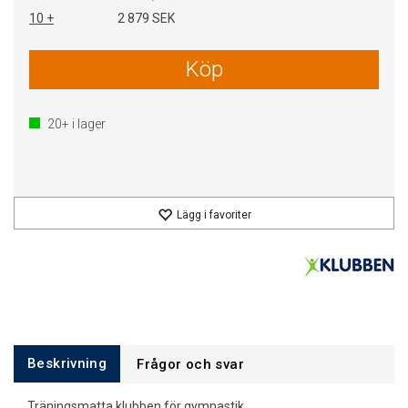
10 +
2 879 SEK
Köp
20+
i lager
Lägg i favoriter
Beskrivning
Frågor och svar
Träningsmatta klubben för gymnastik