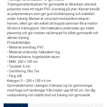
Träningsmatta Klubben för gymnastik är tillverkad i slitstark
polyester med ett mjukt PVC-överdrag på ytan. Kärnan består
av polyetenskum som ger god stötdämpning och stabilitet
under träning. Mattan är utrustad med kardborreband i
hörnen, vilket gör det enkelt att koppla samman flera mattor
till större träningsytor. Den halksäkra undersidan ger stabil
placering och gör mattan väl lämpad för både gymnastik och
allmän träning.
Produktdetaljer
• Material överdrag: PVC
• Material undersida: halksäkert tyg
• Material kärna: högelastiskt skum
• Mått: 200 × 100 cm
• Tjocklek: 6 cm
• Certifiering: Öko Tex
• Färg: blå
Kategori 3 – 200 × 100 × 6 cm
Gymnastikmattor i kategori 3 lämpar sig för golvövningar
med hopp och landningar från höjder upp till 60 cm. Ger låg
nedsjunkning och stabilt stöd vid träning och gymnastik.