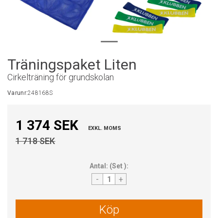
Träningspaket Liten
Cirkelträning för grundskolan
Varunr:
248168S
1 374 SEK
EXKL. MOMS
1 718 SEK
Antal:
(
Set
):
-
+
Köp