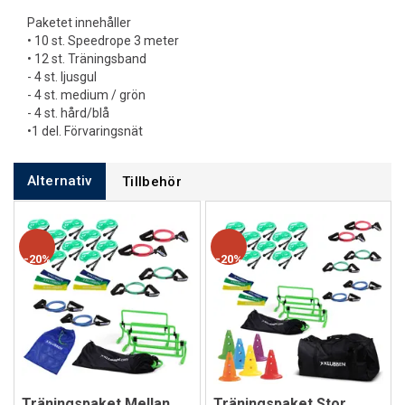
Paketet innehåller
• 10 st. Speedrope 3 meter
• 12 st. Träningsband
- 4 st. ljusgul
- 4 st. medium / grön
- 4 st. hård/blå
•1 del. Förvaringsnät
Alternativ
Tillbehör
20%
20%
Träningspaket Mellan
Träningspaket Stor