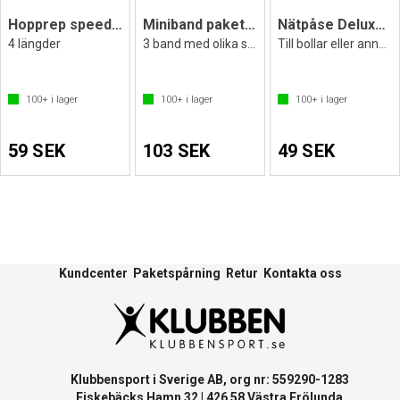
Hopprep speed rope - Välj längd!
Miniband paket med 3 träningsband
Nätpåse Deluxe 60x40 cm
4 längder
3 band med olika styrkor
Till bollar eller annan utrustning
100+
i lager
100+
i lager
100+
i lager
59 SEK
103 SEK
49 SEK
Kundcenter
Paketspårning
Retur
Kontakta oss
Klubbensport i Sverige AB, org nr: 559290-1283
Fiskebäcks Hamn 32 | 426 58 Västra Frölunda