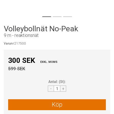
Volleybollnät No-Peak
9 m - reaktionsnät
Varunr:
217500
300 SEK
EXKL. MOMS
599 SEK
Antal:
(
St
):
-
+
Köp