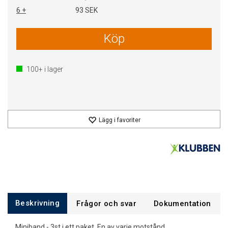
6 +
93 SEK
Köp
100+
i lager
Lägg i favoriter
Beskrivning
Frågor och svar
Dokumentation
Miniband - 3st i ett paket. En av varje motstånd.