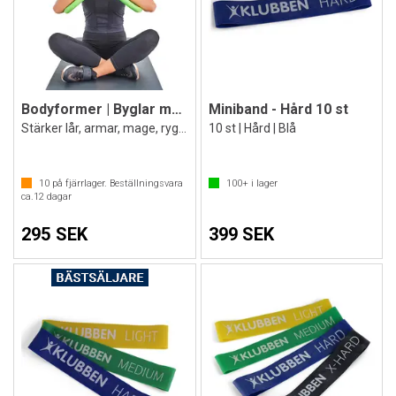
Bodyformer | Byglar med motstånd
Miniband - Hård 10 st
Stärker lår, armar, mage, rygg, biceps
10 st | Hård | Blå
10
på fjärrlager. Beställningsvara
100+
i lager
ca.
12
dagar
295 SEK
399 SEK