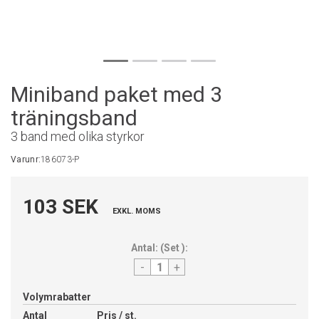
Miniband paket med 3
träningsband
3 band med olika styrkor
Varunr:
186073-P
103 SEK
EXKL. MOMS
Antal:
(
Set
):
-
+
Volymrabatter
Antal
Pris / st.