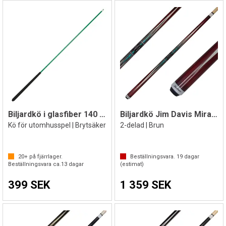
Biljardkö i glasfiber 140 cm | Grön
Biljardkö Jim Davis Mirage 147 cm
Kö för utomhusspel | Brytsäker
2-delad | Brun
20+
på fjärrlager.
Beställningsvara.
19
dagar
Beställningsvara ca.
13
dagar
(estimat)
399 SEK
1 359 SEK