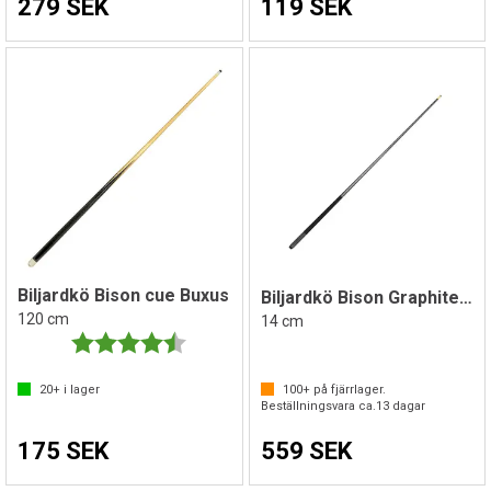
279 SEK
119 SEK
Biljardkö Bison cue Buxus
Biljardkö Bison Graphite Core 1
120 cm
14 cm
Betyg:
4.3 utav 5 stjärnor
20+
i lager
100+
på fjärrlager.
Beställningsvara ca.
13
dagar
175 SEK
559 SEK