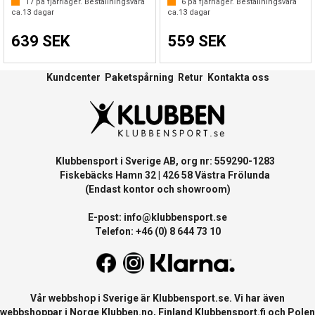
17
på fjärrlager. Beställningsvara
6
på fjärrlager. Beställningsvara
ca.
13
dagar
ca.
13
dagar
639 SEK
559 SEK
Kundcenter
Paketspårning
Retur
Kontakta oss
Klubbensport i Sverige AB, org nr: 559290-1283
Fiskebäcks Hamn 32 | 426 58 Västra Frölunda
(Endast kontor och showroom)
E-post:
info@klubbensport.se
Telefon: +46 (0) 8 644 73 10
Vår webbshop i Sverige är
Klubbensport.se
. Vi har även
webbshoppar i Norge
Klubben.no
, Finland
Klubbensport.fi
och Polen