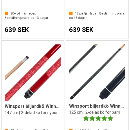
20+
på fjärrlager.
18
på fjärrlager. Beställningsvara
Beställningsvara ca.
13
dagar
ca.
13
dagar
639 SEK
639 SEK
Winsport biljardkö Winner Shorty
Winsport biljardkö Winner Röd
125 cm | 2-delad kö för barn
147 cm | 2-delad kö för nybörjare
Betyg:
5.0 utav 