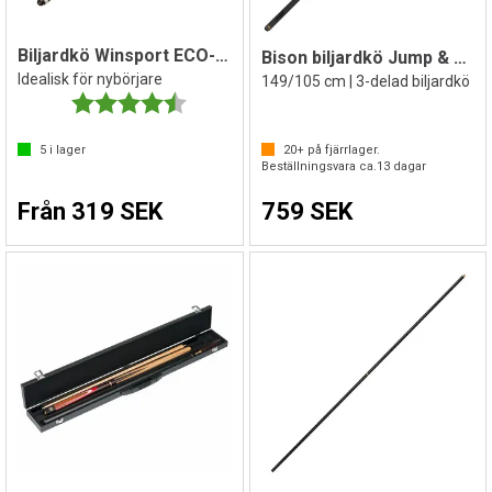
Biljardkö Winsport ECO-Star
Bison biljardkö Jump & Break
Idealisk för nybörjare
149/105 cm | 3-delad biljardkö
Betyg:
4.4 utav 5 stjärnor
5
i lager
20+
på fjärrlager.
Beställningsvara ca.
13
dagar
Från 319 SEK
759 SEK