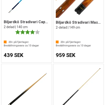
Biljardkö Stradivari Captain
Biljardkö Stradivari Master-Billiards
2 delad | 140 cm
2-delad | 149 cm
Betyg:
4.0 utav 5 stjärnor
20+
på fjärrlager.
20+
på fjärrlager.
Beställningsvara ca.
13
dagar
Beställningsvara ca.
13
dagar
439 SEK
959 SEK