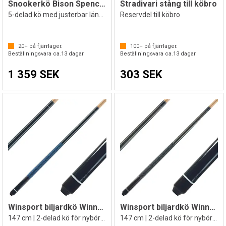
Snookerkö Bison Spencer med koffert
Stradivari stång till köbro
5-delad kö med justerbar längd
Reservdel till köbro
20+
på fjärrlager.
100+
på fjärrlager.
Beställningsvara ca.
13
dagar
Beställningsvara ca.
13
dagar
1 359 SEK
303 SEK
Winsport biljardkö Winner Blå
Winsport biljardkö Winner Grå
147 cm | 2-delad kö för nybörjare
147 cm | 2-delad kö för nybörjare