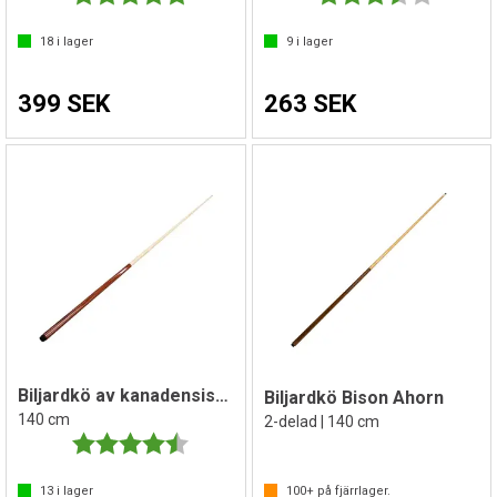
18
i lager
9
i lager
399 SEK
263 SEK
Biljardkö av kanadensiskt lönnträ
Biljardkö Bison Ahorn
140 cm
2-delad | 140 cm
Betyg:
4.6 utav 5 stjärnor
13
i lager
100+
på fjärrlager.