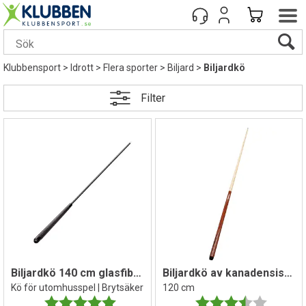
Klubbensport
>
Idrott
>
Flera sporter
>
Biljard
>
Biljardkö
Filter
Biljardkö 140 cm glasfiber | Svart
Biljardkö av kanadensiskt lönnträ
Kö för utomhusspel | Brytsäker
120 cm
Betyg:
5.0 utav 5 stjärnor
Betyg:
3.6 utav 