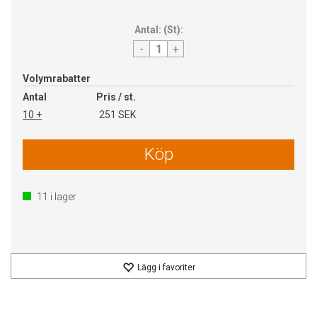
Antal:
(
St
):
-
+
Volymrabatter
Antal
Pris / st.
10 +
251 SEK
Köp
11
i lager
Lägg i favoriter