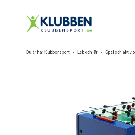
Du är här
Klubbensport
>
Lek och lär
>
Spel och aktivit