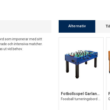
Alternativ
Ti
bord som imponerar med sitt
erade och intensiva matcher.
s ut vid behov.
Fotbollsspel Garlando Master Cup Safety
Foosball turneringsbord -teleskopstänger
G