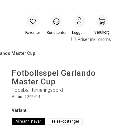
Handlevogn
Logga in
Priser inkl. moms
lando Master Cup
Fotbollsspel Garlando
Master Cup
Foosball turneringsbord
Varunr:
1367414
Variant
Allmänn stavar
Teleskopstänger