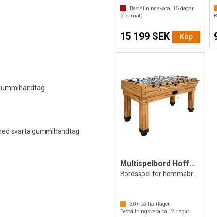
Beställningsvara.
15
dagar
(estimat)
B
15 199 SEK
Köp
a gummihandtag
 med svarta gummihandtag
Multispelbord Hoffmann 9 spel i 1 bord
Bordsspel för hemmabruk
20+
på fjärrlager.
Beställningsvara ca.
12
dagar