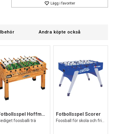
Lägg i favoriter
llbehör
Andra köpte också
Fotbollsspel Hoffmann Profi
Fotbollsspel Scorer
ediget foosballi trä
Foosball för skola och fritidsgård