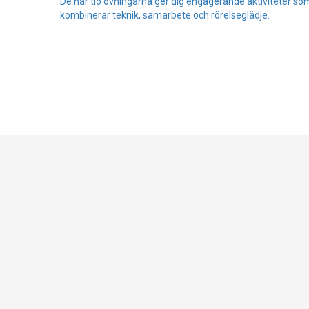
De här tio övningarna ger dig engagerande aktiviteter so
kombinerar teknik, samarbete och rörelseglädje.