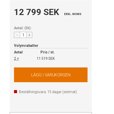
12 799 SEK
EXKL. MOMS
Antal:
(
St
):
-
+
Volymrabatter
Antal
Pris / st.
2 +
11 519 SEK
Beställningsvara.
15
dagar (estimat)