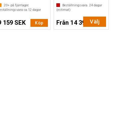
20+
på fjärrlager.
Beställningsvara.
24
dagar
eställningsvara ca.
12
dagar
(estimat)
Välj
9 159 SEK
Från 14 399 SEK
Köp