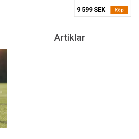
9 599 SEK
Köp
Artiklar