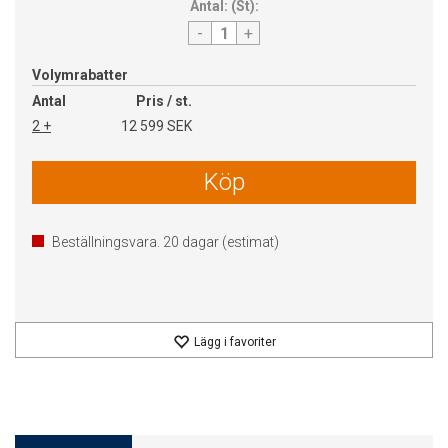
Antal:
(
St
):
-
+
Volymrabatter
Antal
Pris / st.
2 +
12 599 SEK
Köp
Beställningsvara.
20
dagar (estimat)
Lägg i favoriter