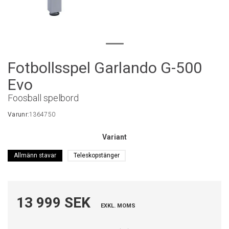
Fotbollsspel Garlando G-500
Evo
Foosball spelbord
Varunr:
1364750
Variant
Allmänn stavar
Teleskopstänger
13 999 SEK
EXKL. MOMS