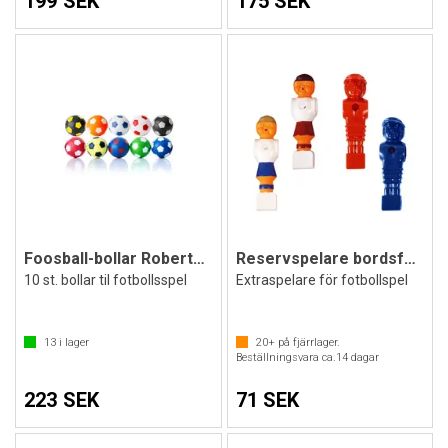
199 SEK
175 SEK
Foosball-bollar Robertson | 35 mm
Reservspelare bordsfotboll
10 st. bollar til fotbollsspel
Extraspelare för fotbollspel
13
i lager
20+
på fjärrlager.
Beställningsvara ca.
14
dagar
223 SEK
71 SEK