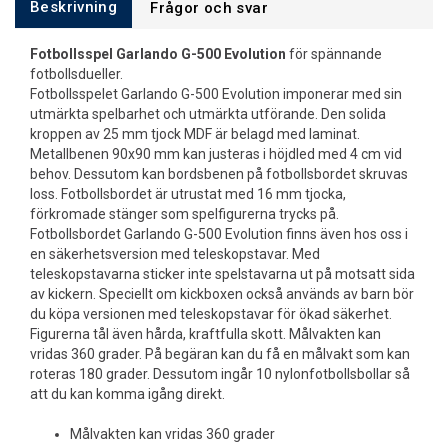
Beskrivning
Frågor och svar
Fotbollsspel Garlando G-500 Evolution
för spännande
fotbollsdueller.
Fotbollsspelet Garlando G-500 Evolution imponerar med sin
utmärkta spelbarhet och utmärkta utförande. Den solida
kroppen av 25 mm tjock MDF är belagd med laminat.
Metallbenen 90x90 mm kan justeras i höjdled med 4 cm vid
behov. Dessutom kan bordsbenen på fotbollsbordet skruvas
loss. Fotbollsbordet är utrustat med 16 mm tjocka,
förkromade stänger som spelfigurerna trycks på.
Fotbollsbordet Garlando G-500 Evolution finns även hos oss i
en säkerhetsversion med teleskopstavar. Med
teleskopstavarna sticker inte spelstavarna ut på motsatt sida
av kickern. Speciellt om kickboxen också används av barn bör
du köpa versionen med teleskopstavar för ökad säkerhet.
Figurerna tål även hårda, kraftfulla skott. Målvakten kan
vridas 360 grader. På begäran kan du få en målvakt som kan
roteras 180 grader. Dessutom ingår 10 nylonfotbollsbollar så
att du kan komma igång direkt.
Målvakten kan vridas 360 grader