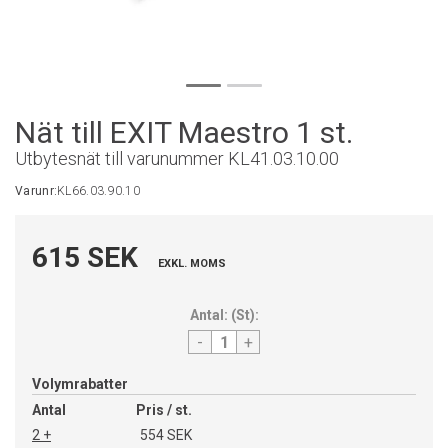
Nät till EXIT Maestro 1 st.
Utbytesnät till varunummer KL41.03.10.00
Varunr:
KL66.03.90.10
615 SEK
EXKL. MOMS
Antal:
(
St
):
-
+
Volymrabatter
Antal
Pris / st.
2 +
554 SEK