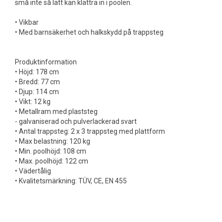
små inte så lätt kan klättra in i poolen.
• Vikbar
• Med barnsäkerhet och halkskydd på trappsteg
Produktinformation
• Höjd: 178 cm
• Bredd: 77 cm
• Djup: 114 cm
• Vikt: 12 kg
• Metallram med plaststeg
- galvaniserad och pulverlackerad svart
• Antal trappsteg: 2 x 3 trappsteg med plattform
• Max belastning: 120 kg
• Min. poolhöjd: 108 cm
• Max. poolhöjd: 122 cm
• Vädertålig
• Kvalitetsmärkning: TÜV, CE, EN 455