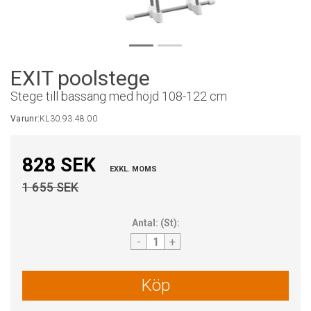
EXIT poolstege
Stege till bassäng med höjd 108-122 cm
Varunr:
KL30.93.48.00
828 SEK
EXKL. MOMS
1 655 SEK
Antal:
(
St
):
-
+
Köp