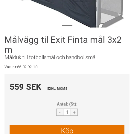
Målvägg til Exit Finta mål 3x2
m
Målduk till fotbollsmål och handbollsmål
Varunr:
66.07.92.10
559 SEK
EXKL. MOMS
Antal:
(
St
):
-
+
Köp