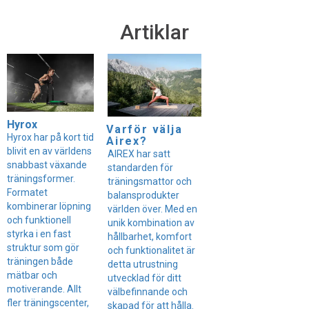
Artiklar
Hyrox
Varför välja
Hyrox har på kort tid
Airex?
blivit en av världens
AIREX har satt
snabbast växande
standarden för
träningsformer.
träningsmattor och
Formatet
balansprodukter
kombinerar löpning
världen över. Med en
och funktionell
unik kombination av
styrka i en fast
hållbarhet, komfort
struktur som gör
och funktionalitet är
träningen både
detta utrustning
mätbar och
utvecklad för ditt
motiverande. Allt
välbefinnande och
fler träningscenter,
skapad för att hålla.