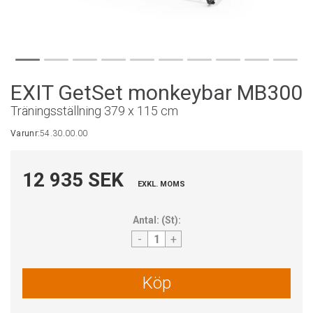
EXIT GetSet monkeybar MB300
Träningsställning 379 x 115 cm
Varunr:
54.30.00.00
12 935 SEK
EXKL. MOMS
Antal:
(
St
):
-
+
Köp