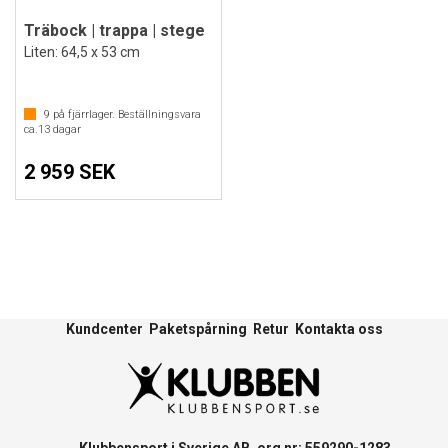
Träbock | trappa | stege
Liten: 64,5 x 53 cm
9
på fjärrlager. Beställningsvara
ca.
13
dagar
2 959 SEK
Kundcenter
Paketspårning
Retur
Kontakta oss
Klubbensport i Sverige AB, org nr: 559290-1283