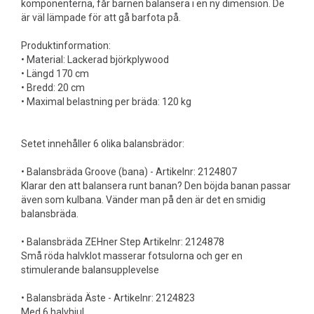
komponenterna, får barnen balansera i en ny dimension. De
är väl lämpade för att gå barfota på.
Produktinformation:
• Material: Lackerad björkplywood
• Längd 170 cm
• Bredd: 20 cm
• Maximal belastning per bräda: 120 kg
Setet innehåller 6 olika balansbrädor:
• Balansbräda Groove (bana) - Artikelnr: 2124807
Klarar den att balansera runt banan? Den böjda banan passar
även som kulbana. Vänder man på den är det en smidig
balansbräda.
• Balansbräda ZEHner Step Artikelnr: 2124878
Små röda halvklot masserar fotsulorna och ger en
stimulerande balansupplevelse
• Balansbräda Äste - Artikelnr: 2124823
Med 6 halvhjul