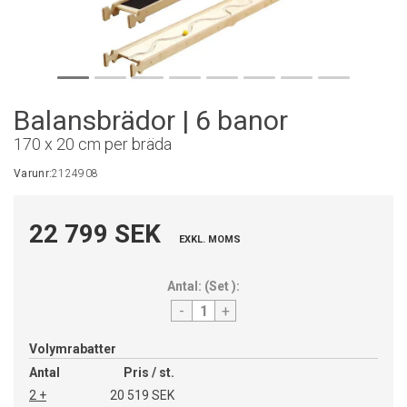
Balansbrädor | 6 banor
170 x 20 cm per bräda
Varunr:
2124908
22 799 SEK
EXKL. MOMS
Antal:
(
Set
):
-
+
Volymrabatter
Antal
Pris / st.
2 +
20 519 SEK