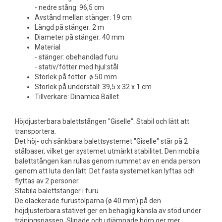
- nedre stång: 96,5 cm
Avstånd mellan stänger: 19 cm
Längd på stänger: 2 m
Diameter på stänger: 40 mm
Material
- stänger: obehandlad furu
- stativ/fötter med hjul:stål
Storlek på fötter: ø 50 mm
Storlek på underställ: 39,5 x 32 x 1 cm
Tillverkare: Dinamica Ballet
Höjdjusterbara balettstången "Giselle": Stabil och lätt att
transportera.
Det höj- och sänkbara balettsystemet "Giselle" står på 2
stålbaser, vilket ger systemet utmärkt stabilitet. Den mobila
balettstången kan rullas genom rummet av en enda person
genom att luta den lätt. Det fasta systemet kan lyftas och
flyttas av 2 personer.
Stabila balettstänger i furu
De olackerade furustolparna (ø 40 mm) på den
höjdjusterbara stativet ger en behaglig känsla av stöd under
träningspassen. Slipade och utjämnade hörn ger mer