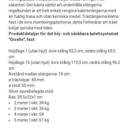
säkerhet. Det bästa sättet att underhålla stängerna
regelbundet är att helt enkelt rengöra balettstängerna med
en fuktig trasa och utan kemiska medel. Trästängerna kläms
fast i de övre monteringsplattorna: detta förhindrar att träet
börjar spricka med tiden.
Produktdetaljer för det höj- och sänkbara balettsystemet
"Giselle", fast:
Höjdläge 1 (utan hjul): övre stång 92,5 cm, nedre stång 69,5
cm
Höjdläge 10 (utan hjul): övre stång 119,5 cm, nedre stång 96,5
cm
Avstånd mellan stängerna: 19 cm
ø trästolpar: 40 mm
ø stöd: 50 mm
Silver epoxibelagda stöd
Bas: 39,5x32x1 cm
2 meter | vikt: 34 kg
3 meter | vikt: 36 kg
4 meter | vikt: 59
5 meter | vikt: 61 kg