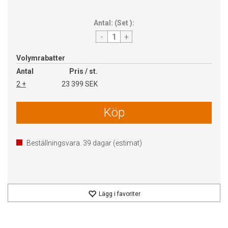
Antal:
(
Set
):
-
+
Volymrabatter
Antal
Pris / st.
2 +
23 399 SEK
Köp
Beställningsvara.
39
dagar (estimat)
Lägg i favoriter