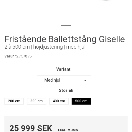
Fristående Ballettstång Giselle
2 à 500 cm | höjdjustering | med hjul
Varunr:
2757878
Variant
Med hjul
Storlek
200 cm
300 cm
400 cm
500 cm
25 999 SEK
EXKL. MOMS