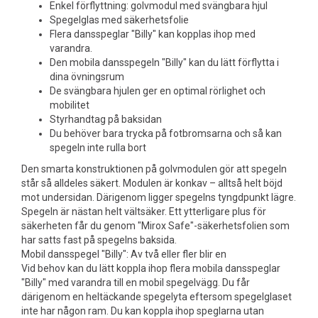
Enkel förflyttning: golvmodul med svängbara hjul
Spegelglas med säkerhetsfolie
Flera dansspeglar "Billy" kan kopplas ihop med
varandra.
Den mobila dansspegeln "Billy" kan du lätt förflytta i
dina övningsrum
De svängbara hjulen ger en optimal rörlighet och
mobilitet
Styrhandtag på baksidan
Du behöver bara trycka på fotbromsarna och så kan
spegeln inte rulla bort
Den smarta konstruktionen på golvmodulen gör att spegeln
står så alldeles säkert. Modulen är konkav – alltså helt böjd
mot undersidan. Därigenom ligger spegelns tyngdpunkt lägre.
Spegeln är nästan helt vältsäker. Ett ytterligare plus för
säkerheten får du genom "Mirox Safe"-säkerhetsfolien som
har satts fast på spegelns baksida.
Mobil dansspegel "Billy": Av två eller fler blir en
Vid behov kan du lätt koppla ihop flera mobila dansspeglar
"Billy" med varandra till en mobil spegelvägg. Du får
därigenom en heltäckande spegelyta eftersom spegelglaset
inte har någon ram. Du kan koppla ihop speglarna utan