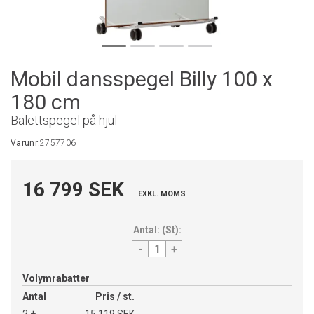
Mobil dansspegel Billy 100 x
180 cm
Balettspegel på hjul
Varunr:
2757706
16 799 SEK
EXKL. MOMS
Antal:
(
St
):
-
+
Volymrabatter
Antal
Pris / st.