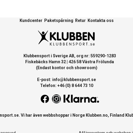
Kundcenter
Paketspårning
Retur
Kontakta oss
Klubbensport i Sverige AB, org nr: 559290-1283
Fiskebäcks Hamn 32 | 426 58 Västra Frölunda
(Endast kontor och showroom)
E-post:
info@klubbensport.se
Telefon: +46 (0) 8 644 73 10
nsport.se
. Vi har även webbshoppar i Norge
Klubben.no
, Finland
Klu
 reserved
Affärssystem
och
webshop
ä