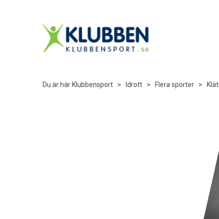
Du är här
Klubbensport
>
Idrott
>
Flera sporter
>
Klät