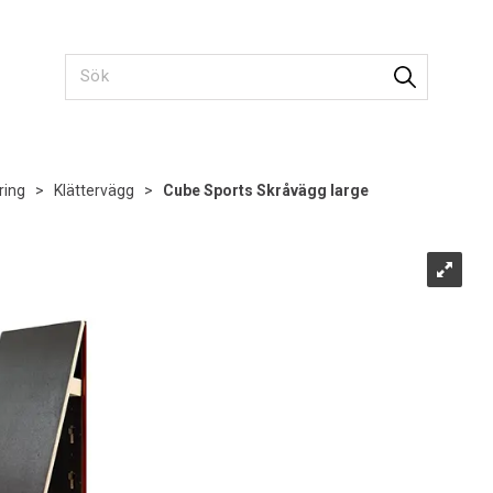
ring
>
Klättervägg
>
Cube Sports Skråvägg large