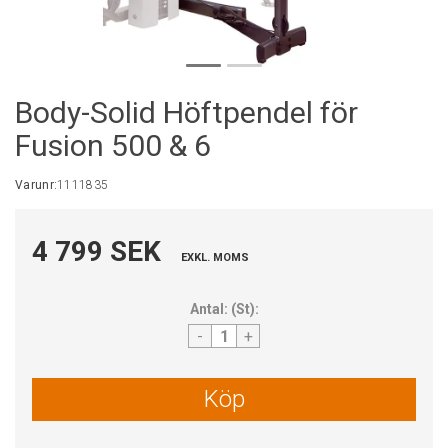
Body-Solid Höftpendel för
Fusion 500 & 6
Varunr:
1111835
4 799 SEK
EXKL. MOMS
Antal:
(
St
):
-
+
Köp