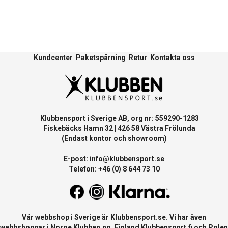
Kundcenter
Paketspårning
Retur
Kontakta oss
Klubbensport i Sverige AB, org nr: 559290-1283
Fiskebäcks Hamn 32 | 426 58 Västra Frölunda
(Endast kontor och showroom)
E-post:
info@klubbensport.se
Telefon: +46 (0) 8 644 73 10
Vår webbshop i Sverige är
Klubbensport.se
. Vi har även
webbshoppar i Norge
Klubben.no
, Finland
Klubbensport.fi
och Polen