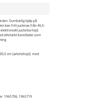
ården. Oumbärlig hjälp på
n kan fritt justeras från 46,5-
elektroniskt justerba höjd.
 slitstarkt konstläder som
ning.
ll 100,5 cm (arbetshöjd) med
mer: 1965706, 1965719