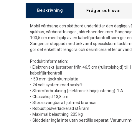
Beskrivning
Frågor och svar
Mobil vårdsäng och skötbord underlättar den dagliga v
sjukhus, vårdinrättningar , äldreboenden mm. Sänghöjde
100,5 cm med hjälp av en kabelfjärrkontroll som ger en 
Sängen är stoppad med bekvämt specialskum täckt med
gör det enkelt att rengöra och desinficera efter använd
Produktinformation:
• Elektroniskt justerbar från 46,5 cm (rullstolshöjd) ti
kabelfjärrkontroll
• 50 mm tjock skumplatta
• 24 volt system med saxlyft
• Strömförbrukning (elektronisk höjdjustering): 1 A
• Chassihöjd 13,8 cm
• Stora svängbara hjul med bromsar
• Robust pulverlackerad stålram
• Maximal belastning: 205 kg
• Sidodelar ingår inte utan beställs separat. Varunum