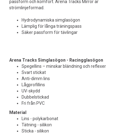
passform och komfort. Arena Tracks Mirror är
strömlinjeformad.
Hydrodynamiska simglasögon
Lämplig för långa träningspass
Säker passform för tävlingar
Arena Tracks Simglasögon - Racingglasögon
Spegellins – minskar bländning och reflexer
Svart stickat
Anti-dimm lins
Lågprofillins
UV-skydd
Dubbelstickad
Fri från PVC
Material
Lins - polykarbonat
Tätning - silikon
Sticka - silikon