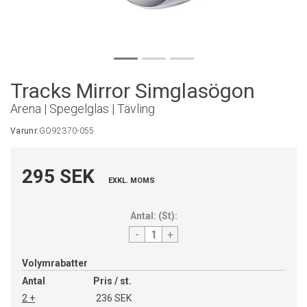
Tracks Mirror Simglasögon
Arena | Spegelglas | Tävling
Varunr:
GO92370-055
295 SEK
EXKL. MOMS
Antal:
(
St
):
-
+
Volymrabatter
Antal
Pris / st.
2 +
236 SEK