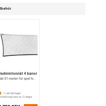
llbehör
Badmintonnät 4 banor
Nät 31 meter för spel tvärs över hallen
11
på fjärrlager.
eställningsvara ca.
12
dagar