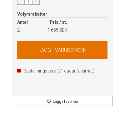
-
+
Volymrabatter
Antal
Pris / st.
2 +
1 655 SEK
Beställningsvara.
21
dagar (estimat)
Lägg i favoriter