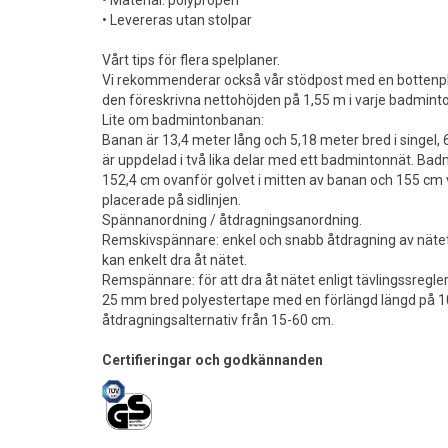
• Material: polypropen
• Levereras utan stolpar
Vårt tips för flera spelplaner.
Vi rekommenderar också vår stödpost med en bottenpl
den föreskrivna nettohöjden på 1,55 m i varje badminton
Lite om badmintonbanan:
Banan är 13,4 meter lång och 5,18 meter bred i singel, 
är uppdelad i två lika delar med ett badmintonnät. Bad
152,4 cm ovanför golvet i mitten av banan och 155 cm 
placerade på sidlinjen.
Spännanordning / åtdragningsanordning.
Remskivspännare: enkel och snabb åtdragning av nätet.
kan enkelt dra åt nätet.
Remspännare: för att dra åt nätet enligt tävlingssregler
25 mm bred polyestertape med en förlängd längd på 1
åtdragningsalternativ från 15-60 cm.
Certifieringar och godkännanden