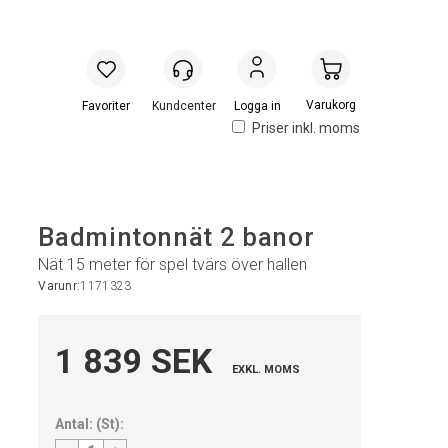
Handlevogn
Logga in
Priser inkl. moms
Badmintonnät 2 banor
Nät 15 meter för spel tvärs över hallen
Varunr:
1171323
1 839 SEK
EXKL. MOMS
Antal:
(
St
):