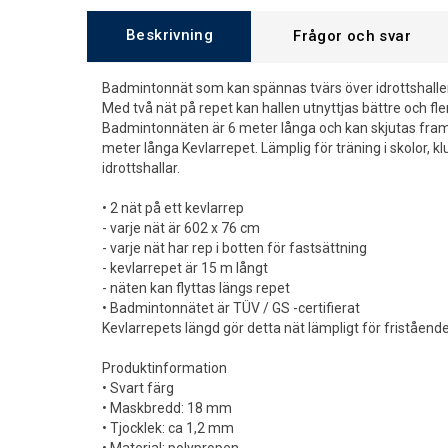
Beskrivning
Frågor och svar
Badmintonnät som kan spännas tvärs över idrottshallen 
Med två nät på repet kan hallen utnyttjas bättre och fle
Badmintonnäten är 6 meter långa och kan skjutas fram 
meter långa Kevlarrepet. Lämplig för träning i skolor, k
idrottshallar.
• 2 nät på ett kevlarrep
- varje nät är 602 x 76 cm
- varje nät har rep i botten för fastsättning
- kevlarrepet är 15 m långt
- näten kan flyttas längs repet
• Badmintonnätet är TÜV / GS -certifierat
Kevlarrepets längd gör detta nät lämpligt för friståen
Produktinformation
• Svart färg
• Maskbredd: 18 mm
• Tjocklek: ca 1,2 mm