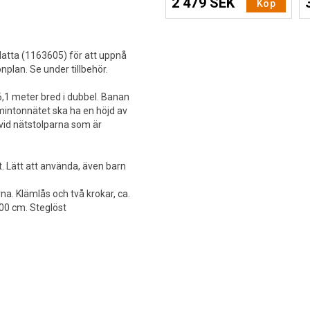
2 479 SEK
Köp
atta (1163605) för att uppnå
plan. Se under tillbehör.
6,1 meter bred i dubbel. Banan
mintonnätet ska ha en höjd av
vid nätstolparna som är
 Lätt att använda, även barn
na. Klämlås och två krokar, ca.
00 cm. Steglöst