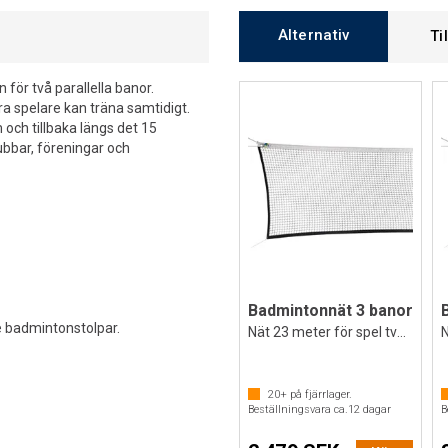
Alternativ
Ti
för två parallella banor.
ra spelare kan träna samtidigt.
och tillbaka längs det 15
lubbar, föreningar och
Badmintonnät 3 banor
de badmintonstolpar.
Nät 23 meter för spel tvärs över hallen
20+
på fjärrlager.
Beställningsvara ca.
12
dagar
B