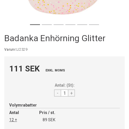
Badanka Enhörning Glitter
Varunr:
LI2329
111 SEK
EXKL. MOMS
Antal:
(
St
):
-
+
Volymrabatter
Antal
Pris / st.
12 +
89 SEK