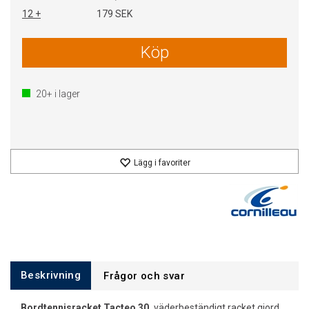
12 +
179 SEK
Köp
20+
i lager
Lägg i favoriter
Beskrivning
Frågor och svar
Bordtennisracket Tacteo 30,
väderbeständigt racket gjord