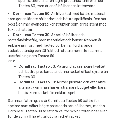
spel. Racketen har en lägre prestanda jämfört med
Tacteo 50, men är ändå hållbar och lättanvänd.
Cornilleau Tacteo 50:
Är tillverkad med bättre material
som ger en längre hållbarhet och bättre spelkänsla. Den har
också en mer avancerad konstruktion som är resistent mot
fukt och stötar.
Cornilleau Tacteo 30:
Är också hållbar och
motståndskraftig, men materialet och konstruktionen är
enklare jämfört med Tacteo 50. Den är fortfarande
väderbeständig och tål fukt och stötar, men inte i samma
utsträckning som Tacteo 50.
Pris:
Cornilleau Tacteo 50:
På grund av sin högre kvalitet
och bättre prestanda är denna racket oftast dyrare än
Tacteo 30.
Cornilleau Tacteo 30:
Är mer prisvärd och ett bättre
alternativ om man har en stramare budget eller bara
behöver en racket för enklare spel.
Sammanfattningsvis är Cornilleau Tacteo 50 bättre för
spelare som söker högre prestanda och hållbarhet, medan
Cornilleau Tacteo 30 är ett bra val för skolor, föreningar eller
för de som vill ha ett tåligt bra racket racket.