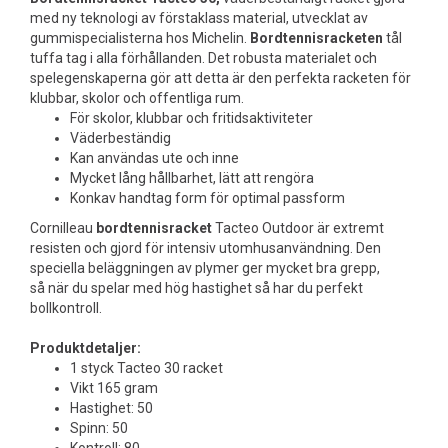
med ny teknologi av förstaklass material, utvecklat av
gummispecialisterna hos Michelin.
Bordtennisracketen
tål
tuffa tag i alla förhållanden. Det robusta materialet och
spelegenskaperna gör att detta är den perfekta racketen för
klubbar, skolor och offentliga rum.
För skolor, klubbar och fritidsaktiviteter
Väderbeständig
Kan användas ute och inne
Mycket lång hållbarhet, lätt att rengöra
Konkav handtag form för optimal passform
Cornilleau
bordtennisracket
Tacteo Outdoor är extremt
resisten och gjord för intensiv utomhusanvändning. Den
speciella beläggningen av plymer ger mycket bra grepp,
så när du spelar med hög hastighet så har du perfekt
bollkontroll.
Produktdetaljer:
1 styck Tacteo 30 racket
Vikt 165 gram
Hastighet: 50
Spinn: 50