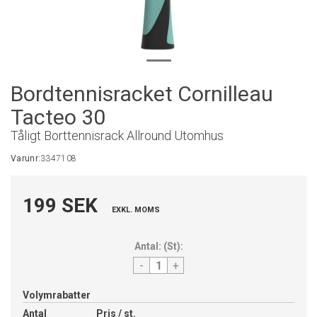
Bordtennisracket Cornilleau
Tacteo 30
Tåligt Borttennisrack Allround Utomhus
Varunr:
3347108
199 SEK
EXKL. MOMS
Antal:
(
St
):
-
+
Volymrabatter
Antal
Pris / st.