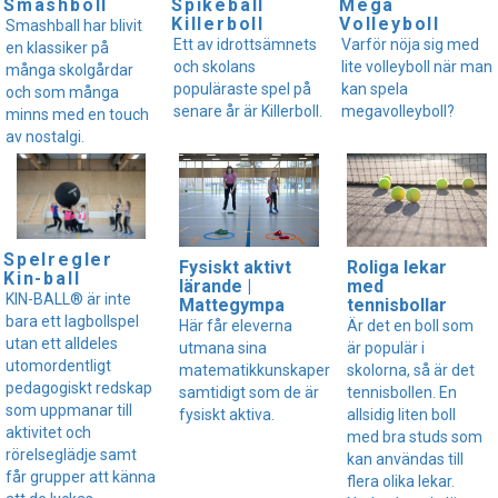
Smashboll
Spikeball
Mega
Killerboll
Volleyboll
Smashball har blivit
Ett av idrottsämnets
Varför nöja sig med
en klassiker på
och skolans
lite volleyboll när man
många skolgårdar
populäraste spel på
kan spela
och som många
senare år är Killerboll.
megavolleyboll?
minns med en touch
av nostalgi.
Spelregler
Fysiskt aktivt
Roliga lekar
Kin-ball
lärande |
med
KIN-BALL® är inte
Mattegympa
tennisbollar
bara ett lagbollspel
Här får eleverna
Är det en boll som
utan ett alldeles
utmana sina
är populär i
utomordentligt
matematikkunskaper
skolorna, så är det
pedagogiskt redskap
samtidigt som de är
tennisbollen. En
som uppmanar till
fysiskt aktiva.
allsidig liten boll
aktivitet och
med bra studs som
rörelseglädje samt
kan användas till
får grupper att känna
flera olika lekar.