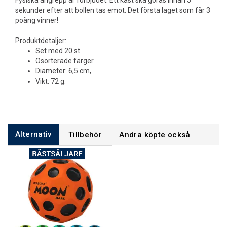
Fysiska angrepp är förbjudet. Ett kast ska göras innan 5
sekunder efter att bollen tas emot. Det första laget som får 3
poäng vinner!
Produktdetaljer:
Set med 20 st.
Osorterade färger
Diameter: 6,5 cm,
Vikt: 72 g.
Alternativ
Tillbehör
Andra köpte också