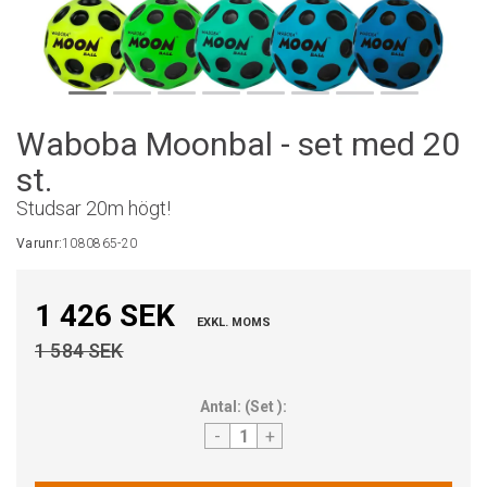
Waboba Moonbal - set med 20
st.
Studsar 20m högt!
Varunr:
1080865-20
1 426 SEK
EXKL. MOMS
1 584 SEK
Antal:
(
Set
):
-
+