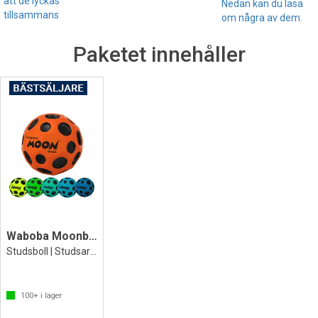
att de lyckas
Nedan kan du läsa
tillsammans
om några av dem.
Paketet innehåller
Waboba Moonball | Originalet
Studsboll | Studsar 20m högt!
100+
i lager