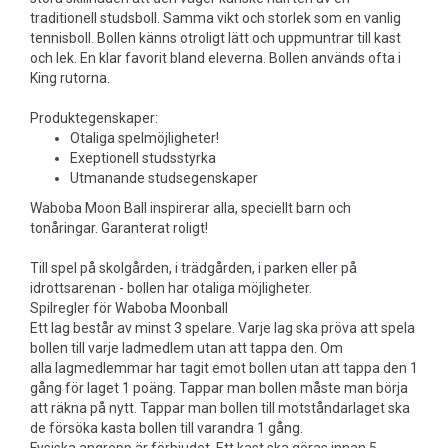
traditionell studsboll. Samma vikt och storlek som en vanlig
tennisboll. Bollen känns otroligt lätt och uppmuntrar till kast
och lek. En klar favorit bland eleverna. Bollen används ofta i
King rutorna.
Produktegenskaper:
Otaliga spelmöjligheter!
Exeptionell studsstyrka
Utmanande studsegenskaper
Waboba Moon Ball inspirerar alla, speciellt barn och
tonåringar. Garanterat roligt!
Till spel på skolgården, i trädgården, i parken eller på
idrottsarenan - bollen har otaliga möjligheter.
Spilregler för Waboba Moonball
Ett lag består av minst 3 spelare. Varje lag ska pröva att spela
bollen till varje ladmedlem utan att tappa den. Om
alla lagmedlemmar har tagit emot bollen utan att tappa den 1
gång för laget 1 poäng. Tappar man bollen måste man börja
att räkna på nytt. Tappar man bollen till motståndarlaget ska
de försöka kasta bollen till varandra 1 gång.