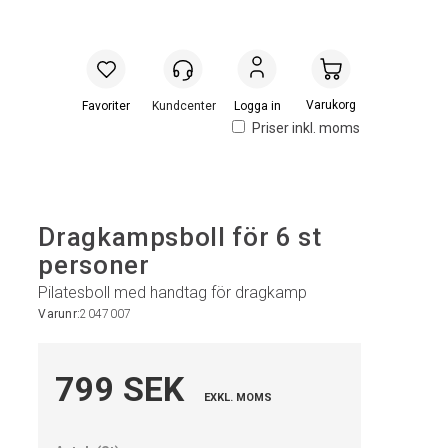
Handlevogn
Logga in
Priser inkl. moms
Dragkampsboll för 6 st
personer
Pilatesboll med handtag för dragkamp
Varunr:
2047007
799 SEK
EXKL. MOMS