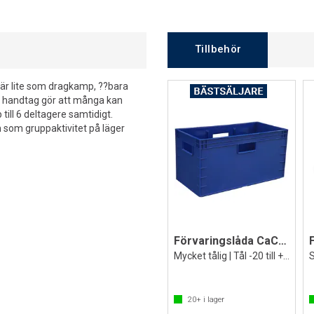
Tillbehör
l är lite som dragkamp, ??bara
d handtag gör att många kan
till 6 deltagere samtidigt.
h som gruppaktivitet på läger
Förvaringslåda CaCCer
Mycket tålig | Tål -20 till +60 grader
20+
i lager