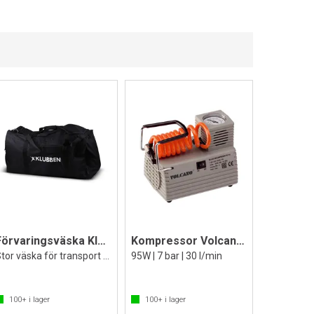
Förvaringsväska Klubben 128L
Kompressor Volcano FTC 110
Stor väska för transport och förvaring
95W | 7 bar | 30 l/min
100+
i lager
100+
i lager