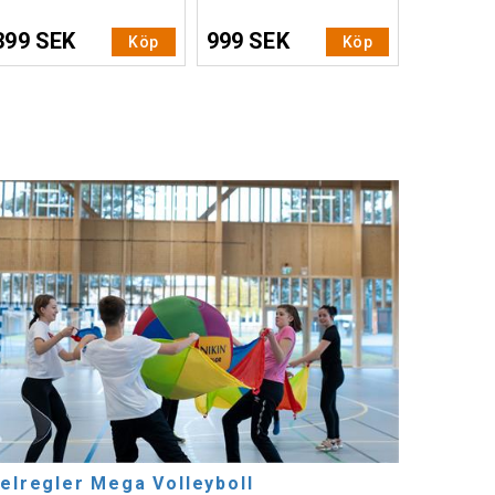
399 SEK
999 SEK
Köp
Köp
elregler Mega Volleyboll