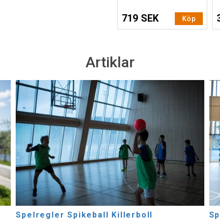
719 SEK
Köp
Artiklar
Spelregler Spikeball Killerboll
Sp