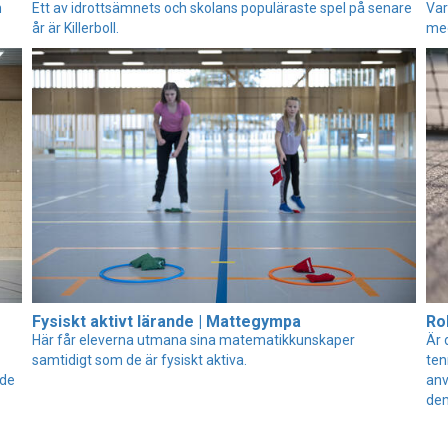
h
Ett av idrottsämnets och skolans populäraste spel på senare
Var
år är Killerboll.
meg
Fysiskt aktivt lärande | Mattegympa
Ro
Här får eleverna utmana sina matematikkunskaper
Är 
samtidigt som de är fysiskt aktiva.
ten
 de
anv
de