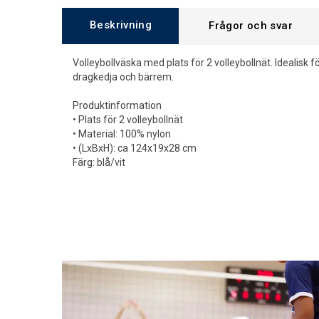
Beskrivning
Frågor och svar
Volleybollväska med plats för 2 volleybollnät. Idealisk 
dragkedja och bärrem.
Produktinformation
• Plats för 2 volleybollnät
• Material: 100% nylon
• (LxBxH): ca 124x19x28 cm
Färg: blå/vit