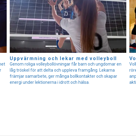
Uppvärmning och lekar med volleyboll
Vo
net
Genom roliga volleybollövningar får barn och ungdomar en
Vol
r
låg tröskel för att delta och uppleva framgång. Lekarna
rör
främjar samarbete, ger många bollkontakter och skapar
anp
energi under lektionerna i idrott och hälsa.
akt