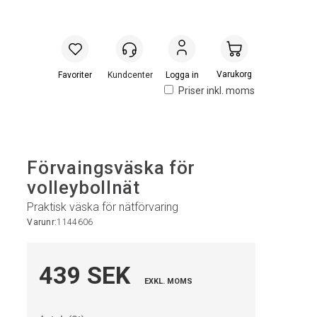
Handlevogn
Logga in
Priser inkl. moms
Förvaingsväska för
volleybollnät
Praktisk väska för nätförvaring
Varunr:
1144606
439 SEK
EXKL. MOMS