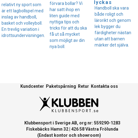
lyckas
förvara bollar? Vi
relativt ny sport som
Handboll ska vara
har satt ihop en
är ett lagbollspel med
både roligt och
liten guide med
inslag av handboll,
lärorikt och genom
nyttiga tips och
basket och volleyboll.
lek bygger du
tricks för att du ska
En trevlig variation i
färdigheter nästan
få ut så mycket
idrottsundervisningen.
utan att barnen
som möjligt av din
märker det själva.
nya boll.
Kundcenter
Paketspårning
Retur
Kontakta oss
Klubbensport i Sverige AB, org nr: 559290-1283
Fiskebäcks Hamn 32 | 426 58 Västra Frölunda
(Endast kontor och showroom)