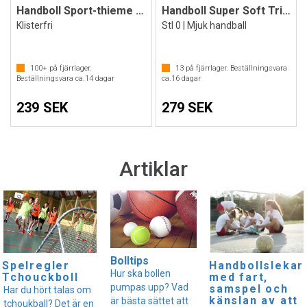
Handboll Sport-thieme Kids
Handboll Super Soft Trial
Klisterfri
Stl 0 | Mjuk handball
100+
på fjärrlager.
13
på fjärrlager. Beställningsvara
Beställningsvara ca.
14
dagar
ca.
16
dagar
239 SEK
279 SEK
Artiklar
Bolltips
Spelregler
Handbollslekar
Hur ska bollen
Tchouckboll
med fart,
pumpas upp? Vad
samspel och
Har du hört talas om
känslan av att
är bästa sättet att
tchoukball? Det är en