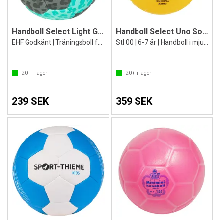
Handboll Select Light Grippy DB V24
Handboll Select Uno Soft II
EHF Godkänt | Träningsboll för barn
Stl 00 | 6-7 år | Handboll i mjukt gummi
20+
i lager
20+
i lager
239 SEK
359 SEK