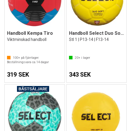
Handboll Kempa Tiro
Handboll Select Duo Soft Lilleput
Viktminskad handboll
Stl 1 | P13-14 | F13-14
100+
på fjärrlager.
20+
i lager
Beställningsvara ca.
14
dagar
319 SEK
343 SEK