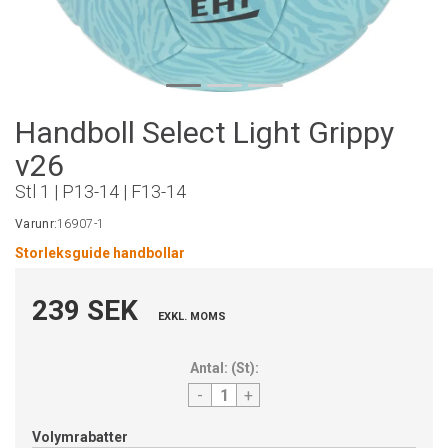
Handboll Select Light Grippy
v26
Stl 1 | P13-14 | F13-14
Varunr:
16907-1
Storleksguide handbollar
239 SEK
EXKL. MOMS
Antal:
(
St
):
-
+
Volymrabatter