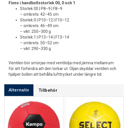
Finns i handbollsstorlek 00, 0 och 1
Storlek 00 | P8–9 | F8–9
– omkrets: 42–45 cm
Storlek 0 | P10–12 | F10–12
– omkrets: 46–49 cm
– vikt: 250–300 g
Storlek 1 | P13–14 | F13–14
– omkrets: 50–52 cm
– vikt: 290–330 g
Ventilen bör smörjas med ventilolja med jämna mellanrum
för att förhindra att den torkar ut. Oljan skyddar ventilen och
hjälper bollen att behålla lufttrycket under längre tid.
Alternativ
Tillbehör