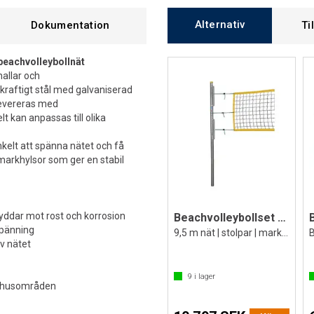
Alternativ
Dokumentation
Ti
 beachvolleybollnät
hallar och
kraftigt stål med galvaniserad
levereras med
t kan anpassas till olika
kelt att spänna nätet och få
markhylsor som ger en stabil
ddar mot rost och korrosion
Beachvolleybollset Club II 9,5m
spänning
9,5 m nät | stolpar | markhylsor
v nätet
9
i lager
tomhusområden