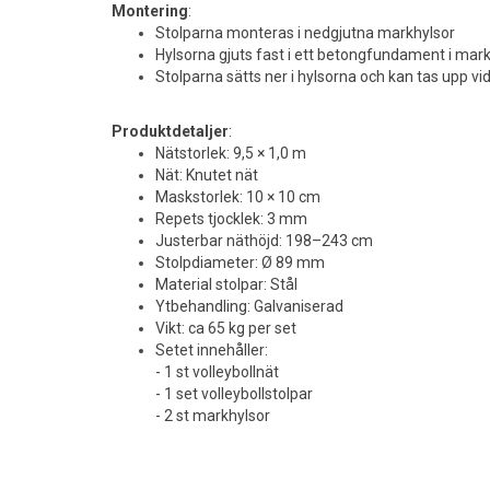
Montering
:
Stolparna monteras i nedgjutna markhylsor
Hylsorna gjuts fast i ett betongfundament i mar
Stolparna sätts ner i hylsorna och kan tas upp vi
Produktdetaljer
:
Nätstorlek: 9,5 × 1,0 m
Nät: Knutet nät
Maskstorlek: 10 × 10 cm
Repets tjocklek: 3 mm
Justerbar näthöjd: 198–243 cm
Stolpdiameter: Ø 89 mm
Material stolpar: Stål
Ytbehandling: Galvaniserad
Vikt: ca 65 kg per set
Setet innehåller:
- 1 st volleybollnät
- 1 set volleybollstolpar
- 2 st markhylsor