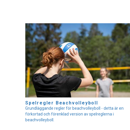
Spelregler Beachvolleyboll
Grundläggande regler för beachvolleyboll - detta är en
förkortad och förenklad version av spelreglerna i
beachvolleyboll.