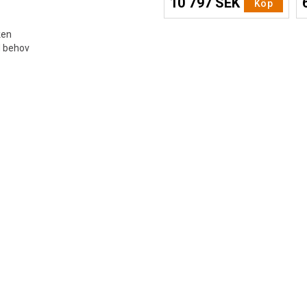
10 797 SEK
Köp
ken
d behov