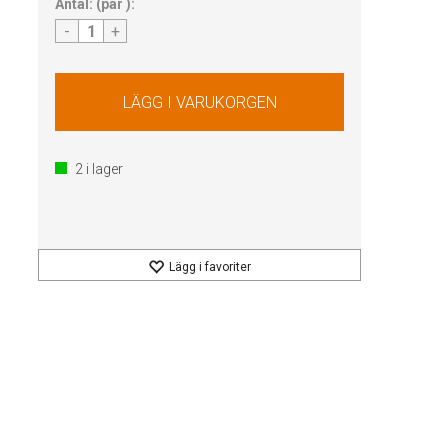
Antal:
(
par
):
-
+
2
i lager
Lägg i favoriter