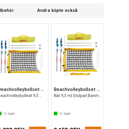
llbehör
Andra köpte också
Beachvolleybollset SunVolley Standard
Beachvolleybollset SunVolley Standard+
Beachvolleybollnät 9,5 m| Stolpar | Bag
Nät 9,5 m| Stolpar| Banmarkering| Bag
3
i lager
3
i lager