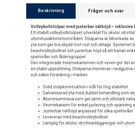
Beskrivning
Frågor och svar
Volleybollstolpar med justerbar näthöjd – inklusive
Ett stabilt volleybollstolpset utvecklat för skolor, idrotts
utomhusaktivitetsområden. Stolparna är tillverkade av 
yta som ger bra skydd mot rost och slitage. Systemet 
beachvolleybollnät och justerbar höjd så att banan enkel
spelnivåer och åldersgrupper.
Den integrerade trissmekanismen och veven gör det en
en stabil uppsättning. Stolparna monteras i nedgjutna 
och säker förankring i marken.
Solid stolpkonstruktion i stål för hög stabilitet
Galvaniserad yta med dubbel behandling som sky
Aluminiumtrissa som ger jämn och slitstark nät
Vevmekanism för enkel justering och spänning a
Justerbar näthöjd anpassad för olika spelnivåer
Levereras med beachvolleybollnät
Lämplig för skolor, idrottsanläggningar och u