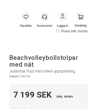
Handlevogn
Logga in
Priser inkl. moms
Beachvolleybollstolpar
med nät
Justerbar höjd med enkel uppspänning
Varunr:
296790
7 199 SEK
EXKL. MOMS