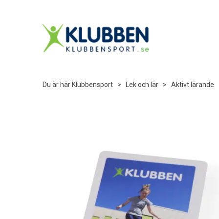
Du är här
Klubbensport
>
Lek och lär
>
Aktivt lärande