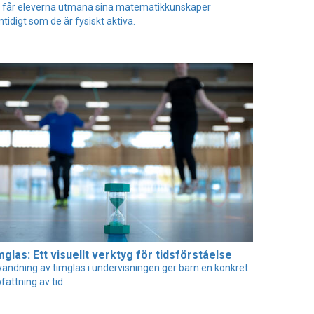
 får eleverna utmana sina matematikkunskaper
tidigt som de är fysiskt aktiva.
glas: Ett visuellt verktyg för tidsförståelse
ändning av timglas i undervisningen ger barn en konkret
fattning av tid.