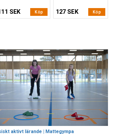
111 SEK
127 SEK
Köp
Köp
siskt aktivt lärande | Mattegympa