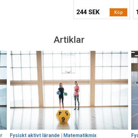
244 SEK
Köp
Artiklar
er
Fysiskt aktivt lärande | Matematikmix
Fy