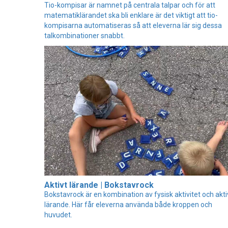
Tio-kompisar är namnet på centrala talpar och för att
matematiklärandet ska bli enklare är det viktigt att tio-
kompisarna automatiseras så att eleverna lär sig dessa
talkombinationer snabbt.
Aktivt lärande | Bokstavrock
Bokstavrock är en kombination av fysisk aktivitet och akti
lärande. Här får eleverna använda både kroppen och
huvudet.