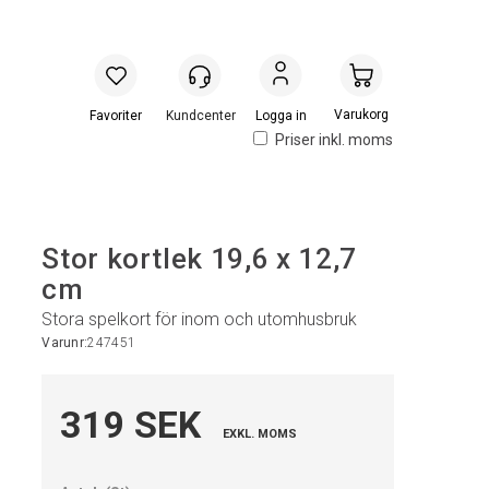
Handlevogn
Logga in
Priser inkl. moms
Stor kortlek 19,6 x 12,7
cm
Stora spelkort för inom och utomhusbruk
Varunr:
247451
319 SEK
EXKL. MOMS