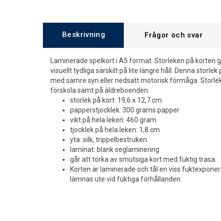
Beskrivning
Frågor och svar
Laminerade spelkort i A5 format. Storleken på korten gör
visuellt tydliga särskilt på lite längre håll. Denna storl
med sämre syn eller nedsatt motorisk förmåga. Storlek
förskola samt på äldreboenden.
storlek på kort: 19,6 x 12,7 cm
papperstjocklek: 300 grams papper
vikt på hela leken: 460 gram
tjocklek på hela leken: 1,8 cm
yta: silk, trippelbestruken
laminat: blank seglaminering
går att torka av smutsiga kort med fuktig trasa
Korten är laminerade och tål en viss fuktexponeri
lämnas ute vid fuktiga förhållanden