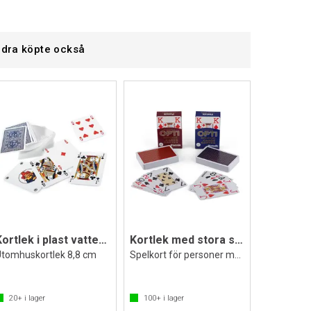
dra köpte också
Kortlek i plast vattentålig
Kortlek med stora siffror | 2 st.
Utomhuskortlek 8,8 cm
Spelkort för personer med nedsatt syn
20+
i lager
100+
i lager