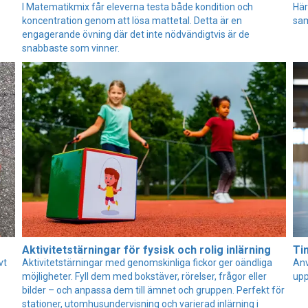
I Matematikmix får eleverna testa både kondition och
Här
koncentration genom att lösa mattetal. Detta är en
sam
engagerande övning där det inte nödvändigtvis är de
snabbaste som vinner.
Aktivitetstärningar för fysisk och rolig inlärning
Tim
vt
Aktivitetstärningar med genomskinliga fickor ger oändliga
Anv
möjligheter. Fyll dem med bokstäver, rörelser, frågor eller
upp
bilder – och anpassa dem till ämnet och gruppen. Perfekt för
stationer, utomhusundervisning och varierad inlärning i