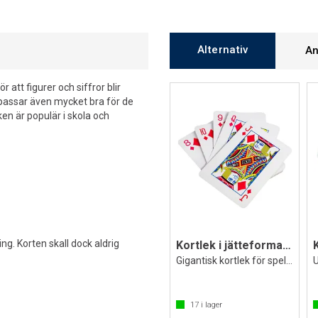
Alternativ
An
 att figurer och siffror blir
ek passar även mycket bra för de
en är populär i skola och
ng. Korten skall dock aldrig
Kortlek i jätteformat 29 x 21 cm
Gigantisk kortlek för spel och lek
17
i lager