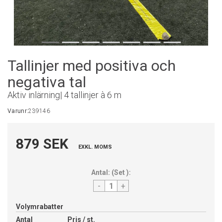
Tallinjer med positiva och
negativa tal
Aktiv inlärning| 4 tallinjer à 6 m
Varunr:
239146
879 SEK
EXKL. MOMS
Antal:
(
Set
):
-
+
Volymrabatter
Antal
Pris / st.