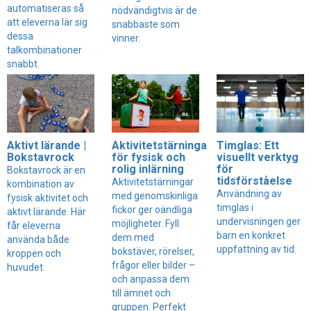
automatiseras så
nödvändigtvis är de
att eleverna lär sig
snabbaste som
dessa
vinner.
talkombinationer
snabbt.
Aktivt lärande |
Aktivitetstärningar
Timglas: Ett
Bokstavrock
för fysisk och
visuellt verktyg
rolig inlärning
för
Bokstavrock är en
tidsförståelse
Aktivitetstärningar
kombination av
Användning av
med genomskinliga
fysisk aktivitet och
timglas i
fickor ger oändliga
aktivt lärande. Här
undervisningen ger
möjligheter. Fyll
får eleverna
barn en konkret
dem med
använda både
uppfattning av tid.
bokstäver, rörelser,
kroppen och
frågor eller bilder –
huvudet.
och anpassa dem
till ämnet och
gruppen. Perfekt