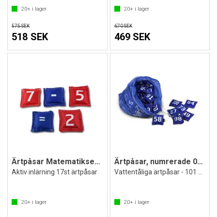
20+
i lager
20+
i lager
575 SEK
670 SEK
518 SEK
469 SEK
Ärtpåsar Matematikset 17st
Ärtpåsar, numrerade 0-100
Aktiv inlärning 17st ärtpåsar
Vattentåliga ärtpåsar - 101 st. påsar
20+
i lager
20+
i lager