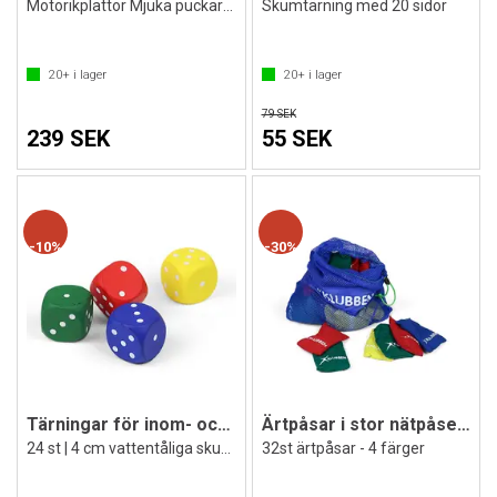
Motorikplattor Mjuka puckar | Glidsäkra
Skumtärning med 20 sidor
20+
i lager
20+
i lager
79 SEK
239 SEK
55 SEK
10%
30%
Tärningar för inom- och utomhusbruk
Ärtpåsar i stor nätpåse 32st.
24 st | 4 cm vattentåliga skumtärningar
32st ärtpåsar - 4 färger