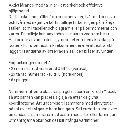
Aktivt lärande med tallinjer - ett enkelt och effektivt
hjälpmedel
Detta paket innehåller fyra nummerrader, två med positiva
och två med negativa tal. En tallinje hittar vi igen på många
ställen, som i tabeller och diagram eller på termometrar och
kartor. En tallinje kan användas till nästan vad som helst.
Varför inte använda den i gymmet eller för en aktiv dag på
rasten? För utomhusbruk rekommenderar vi att extra vikt
läggs till i ändarna av sifferraden ifall den blåser av vinden.
Förpackningens innehåll:
• 2x nummerrad numrerad 0 till 10 (vertikal)
• 2x talrad numrerad -10 till 0 (horisontell)
• 8x pluggar
Nummermattorna placeras på golvet som en X- och Y-axel,
så att barnen kan placera sig själva efter de givna
koordinaterna. Att undervisa tillsammans med aktivitet är
något av det roligaste barn kan göra. Siffermattan kan även
användas tillsammans med påsar med ärtor eller tärningar.
Utmaningarna ökar och det blir många variationer.