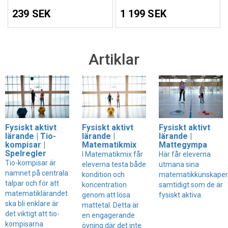
239 SEK
1 199 SEK
Artiklar
Fysiskt aktivt
Fysiskt aktivt
Fysiskt aktivt
lärande | Tio-
lärande |
lärande |
kompisar |
Matematikmix
Mattegympa
Spelregler
I Matematikmix får
Här får eleverna
Tio-kompisar är
eleverna testa både
utmana sina
namnet på centrala
kondition och
matematikkunskaper
talpar och för att
koncentration
samtidigt som de är
matematiklärandet
genom att lösa
fysiskt aktiva.
ska bli enklare är
mattetal. Detta är
det viktigt att tio-
en engagerande
kompisarna
övning där det inte