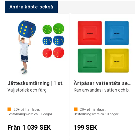
Andra köpte också
Jätteskumtärning | 1 st.
Ärtpåsar vattentäta set 4 st
Välj storlek och färg
Kan användas i vatten och basängen
20+
på fjärrlager.
20+
på fjärrlager.
Beställningsvara ca.
11
dagar
Beställningsvara ca.
13
dagar
Från 1 039 SEK
199 SEK