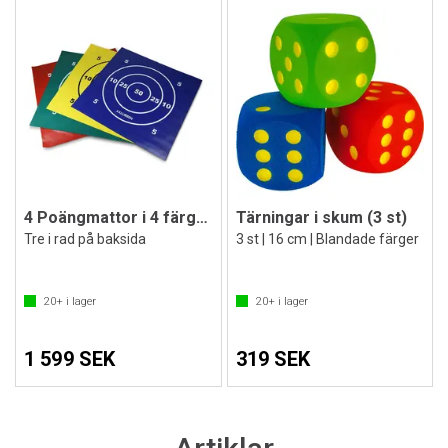
4 Poängmattor i 4 färger| 100 x 100 cm
Tärningar i skum (3 st)
Tre i rad på baksida
3 st | 16 cm | Blandade färger
20+
i lager
20+
i lager
1 599 SEK
319 SEK