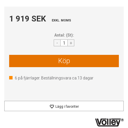
1 919 SEK
EXKL. MOMS
Antal:
(
St
):
-
+
Köp
6
på fjärrlager. Beställningsvara ca.
13
dagar
Lägg i favoriter