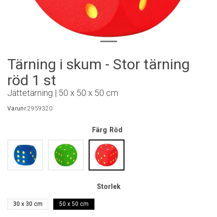
Tärning i skum - Stor tärning
röd 1 st
Jättetärning | 50 x 50 x 50 cm
Varunr:
2959320
Färg
Röd
Storlek
30 x 30 cm
50 x 50 cm