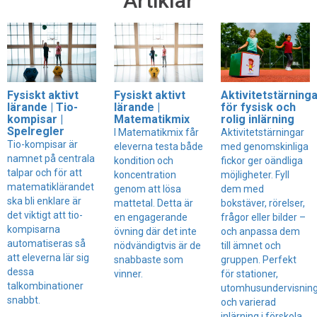
Artiklar
Fysiskt aktivt
Fysiskt aktivt
Aktivitetstärning
lärande | Tio-
lärande |
för fysisk och
kompisar |
Matematikmix
rolig inlärning
Spelregler
I Matematikmix får
Aktivitetstärningar
Tio-kompisar är
eleverna testa både
med genomskinliga
namnet på centrala
kondition och
fickor ger oändliga
talpar och för att
koncentration
möjligheter. Fyll
matematiklärandet
genom att lösa
dem med
ska bli enklare är
mattetal. Detta är
bokstäver, rörelser,
det viktigt att tio-
en engagerande
frågor eller bilder –
kompisarna
övning där det inte
och anpassa dem
automatiseras så
nödvändigtvis är de
till ämnet och
att eleverna lär sig
snabbaste som
gruppen. Perfekt
dessa
vinner.
för stationer,
talkombinationer
utomhusundervisnin
snabbt.
och varierad
inlärning i förskola,