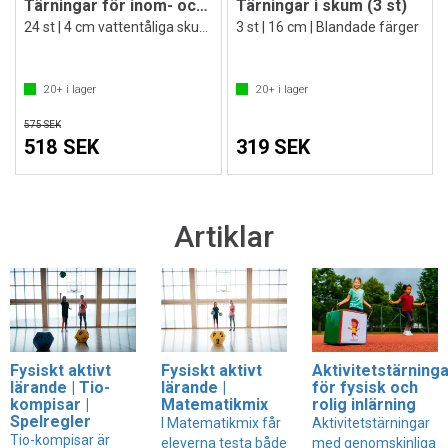
Tärningar för inom- och utomhusbruk
Tärningar i skum (3 st)
24 st | 4 cm vattentåliga skumtärningar
3 st | 16 cm | Blandade färger
20+
i lager
20+
i lager
575 SEK
518 SEK
319 SEK
Artiklar
Fysiskt aktivt
Fysiskt aktivt
Aktivitetstärning
lärande | Tio-
lärande |
för fysisk och
kompisar |
Matematikmix
rolig inlärning
Spelregler
I Matematikmix får
Aktivitetstärningar
Tio-kompisar är
eleverna testa både
med genomskinliga