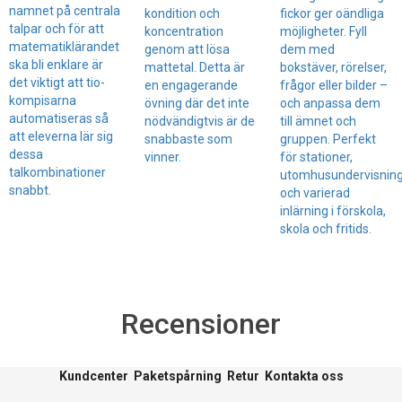
namnet på centrala
kondition och
fickor ger oändliga
talpar och för att
koncentration
möjligheter. Fyll
matematiklärandet
genom att lösa
dem med
ska bli enklare är
mattetal. Detta är
bokstäver, rörelser,
det viktigt att tio-
en engagerande
frågor eller bilder –
kompisarna
övning där det inte
och anpassa dem
automatiseras så
nödvändigtvis är de
till ämnet och
att eleverna lär sig
snabbaste som
gruppen. Perfekt
dessa
vinner.
för stationer,
talkombinationer
utomhusundervisnin
snabbt.
och varierad
inlärning i förskola,
skola och fritids.
Recensioner
Kundcenter
Paketspårning
Retur
Kontakta oss