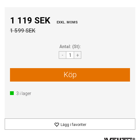
1 119 SEK
EXKL. MOMS
1 599 SEK
Antal:
(
St
):
-
+
Köp
3
i lager
Lägg i favoriter