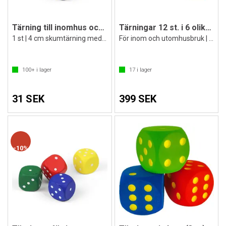
Tärning till inomhus och utomhusbruk
Tärningar 12 st. i 6 olika färger
1 st | 4 cm skumtärning med hal yta
För inom och utomhusbruk | hårdskum
100+
i lager
17
i lager
31 SEK
399 SEK
10%