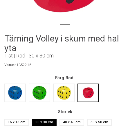
Tärning Volley i skum med hal
yta
1 st | Röd | 30 x 30 cm
Varunr:
1352216
Färg
Röd
Storlek
16 x 16 cm
30 x 30 cm
40 x 40 cm
50 x 50 cm