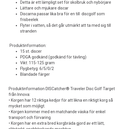
Detta är ett lämpligt set för skolbruk och nybörjare
Lättare och mjukare discar
Discarna passar lika bra för en till discgolf som
frisbeelek
Flyter i vatten, så det går utmärkt att ta med sig till
stranden
Produktinformation:
15 st. discer
PDGA godkänd (godkänd för tävling)
Vikt: 115-125 gram
Flygbetyg: 6/5/0/2
Blandade färger
Produktinformation DISCatcher® Traveler Disc Golf Target
från Innova:
• Korgen har 12 riktiga kedjor för att likna en riktigt korg så
mycket som möjligt.
• Korgen kommer med en matchande väska för enkel
transport och förvaring.
• Korgen har en extra bred korgbräda gjord av ett lätt,