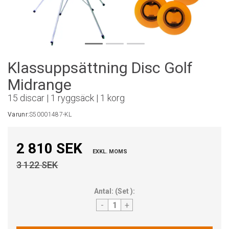
Klassuppsättning Disc Golf
Midrange
15 discar | 1 ryggsäck | 1 korg
Varunr:
S50001487-KL
2 810 SEK
EXKL. MOMS
3 122 SEK
Antal:
(
Set
):
-
+