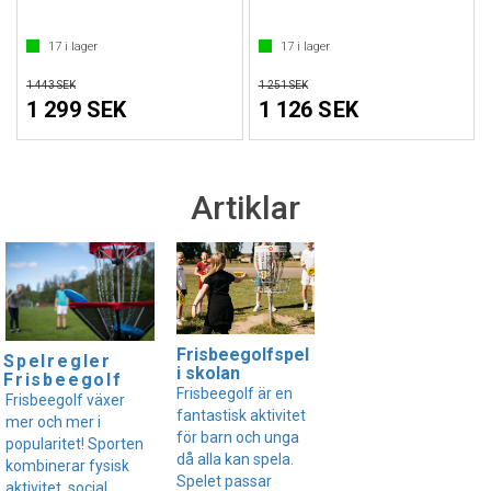
17
i lager
17
i lager
1 443 SEK
1 251 SEK
1 299 SEK
1 126 SEK
Artiklar
Frisbeegolfspel
Spelregler
i skolan
Frisbeegolf
Frisbeegolf är en
Frisbeegolf växer
fantastisk aktivitet
mer och mer i
för barn och unga
popularitet! Sporten
då alla kan spela.
kombinerar fysisk
Spelet passar
aktivitet, social