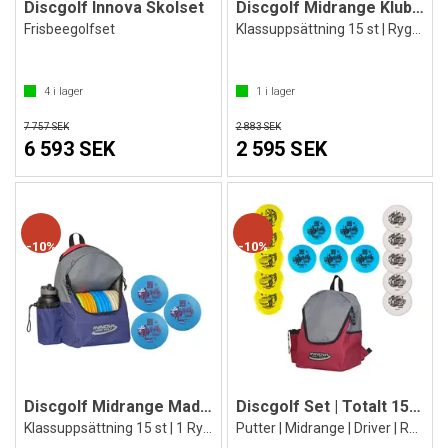
Discgolf Innova Skolset
Discgolf Midrange Klubben Set
Frisbeegolfset
Klassuppsättning 15 st | Ryggsäck
4
i lager
1
i lager
7 757 SEK
2 883 SEK
6 593 SEK
2 595 SEK
10%
10%
Discgolf Midrange Mad Mission ArcticLine
Discgolf Set | Totalt 15 discar
Klassuppsättning 15 st | 1 Ryggsäck
Putter | Midrange | Driver | Ryggäck