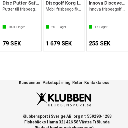
Disc Putter SafetyLine Cumulus
Discgolf Korg Innova Traveller
Innova Discover Backpack blå/grå
Putter till frisbeegolf
Mobil frisbeegolfkorg
Innova frisbeegolf ryggsäck
100+
i lager
20+
i lager
17
i lager
79 SEK
1 679 SEK
255 SEK
Kundcenter
Paketspårning
Retur
Kontakta oss
Klubbensport i Sverige AB, org nr: 559290-1283
Fiskebäcks Hamn 32 | 426 58 Västra Frölunda
(Endast kontor och showroom)