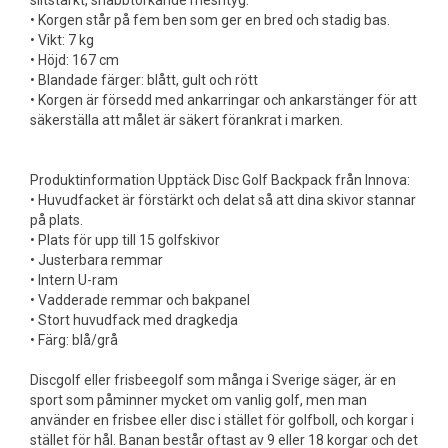
slitstarkt, snabbtorkande meshtyg.
• Korgen står på fem ben som ger en bred och stadig bas.
• Vikt: 7 kg
• Höjd: 167 cm
• Blandade färger: blått, gult och rött
• Korgen är försedd med ankarringar och ankarstänger för att
säkerställa att målet är säkert förankrat i marken.
Produktinformation Upptäck Disc Golf Backpack från Innova:
• Huvudfacket är förstärkt och delat så att dina skivor stannar
på plats.
• Plats för upp till 15 golfskivor
• Justerbara remmar
• Intern U-ram
• Vadderade remmar och bakpanel
• Stort huvudfack med dragkedja
• Färg: blå/grå
Discgolf eller frisbeegolf som många i Sverige säger, är en
sport som påminner mycket om vanlig golf, men man
använder en frisbee eller disc i stället för golfboll, och korgar i
stället för hål. Banan består oftast av 9 eller 18 korgar och det