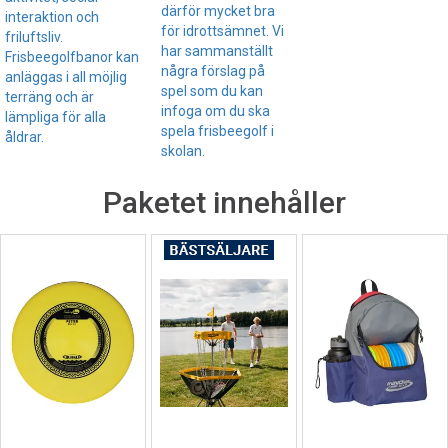
därför mycket bra
interaktion och
för idrottsämnet. Vi
friluftsliv.
har sammanställt
Frisbeegolfbanor kan
några förslag på
anläggas i all möjlig
spel som du kan
terräng och är
infoga om du ska
lämpliga för alla
spela frisbeegolf i
åldrar.
skolan.
Paketet innehåller