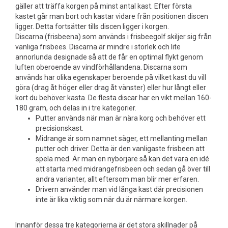
gäller att träffa korgen på minst antal kast. Efter första
kastet går man bort och kastar vidare från positionen discen
ligger. Detta fortsätter tills discen ligger i korgen.
Discarna (frisbeena) som används i frisbeegolf skiljer sig från
vanliga frisbees. Discarna är mindre i storlek och lite
annorlunda designade så att de får en optimal flykt genom
luften oberoende av vindförhållandena. Discarna som
används har olika egenskaper beroende på vilket kast du vill
göra (drag åt höger eller drag åt vänster) eller hur långt eller
kort du behöver kasta. De flesta discar har en vikt mellan 160-
180 gram, och delas in i tre kategorier.
Putter används när man är nära korg och behöver ett
precisionskast.
Midrange är som namnet säger, ett mellanting mellan
putter och driver. Detta är den vanligaste frisbeen att
spela med. Är man en nybörjare så kan det vara en idé
att starta med midrangefrisbeen och sedan gå över till
andra varianter, allt eftersom man blir mer erfaren.
Drivern använder man vid långa kast där precisionen
inte är lika viktig som när du är närmare korgen.
Innanför dessa tre kategorierna är det stora skillnader på