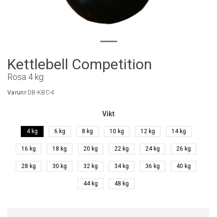
Kettlebell Competition
Rosa 4 kg
Varunr:
DB-KBC-4
Vikt
4 kg
6 kg
8 kg
10 kg
12 kg
14 kg
16 kg
18 kg
20 kg
22 kg
24 kg
26 kg
28 kg
30 kg
32 kg
34 kg
36 kg
40 kg
44 kg
48 kg