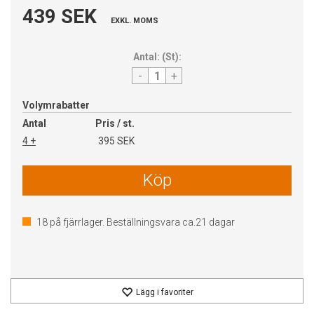
439 SEK
EXKL. MOMS
Antal:
(
St
):
-
+
Volymrabatter
Antal
Pris / st.
4 +
395 SEK
Köp
18
på fjärrlager. Beställningsvara ca.
21
dagar
Lägg i favoriter