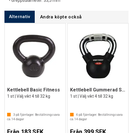
• Greppsdiameter: 33,5 mm
Alternativ
Andra köpte också
Kettlebell Basic Fitness
Kettlebell Gummerad Sport-Thieme
1 st | Välj vikt 4 till 32 kg
1 st | Välj vikt 4 till 32 kg
3
på fjärrlager. Beställningsvara
6
på fjärrlager. Beställningsvara
ca.
14
dagar
ca.
14
dagar
Från 183 SEK
Från 399 SEK