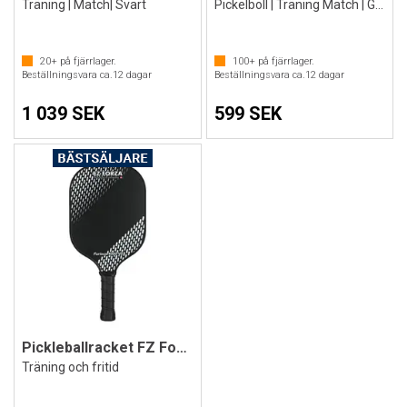
Träning | Match| Svart
Pickelboll | Träning Match | Grön/ svart
20+
på fjärrlager.
100+
på fjärrlager.
Beställningsvara ca.
12
dagar
Beställningsvara ca.
12
dagar
1 039 SEK
599 SEK
Pickleballracket FZ Forza Furious 1000V2
Träning och fritid