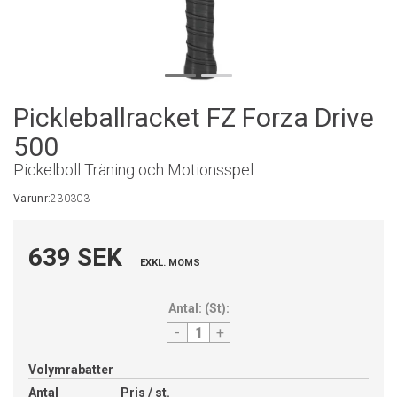
Pickleballracket FZ Forza Drive
500
Pickelboll Träning och Motionsspel
Varunr:
230303
639 SEK
EXKL. MOMS
Antal:
(
St
):
-
+
Volymrabatter
Antal
Pris / st.