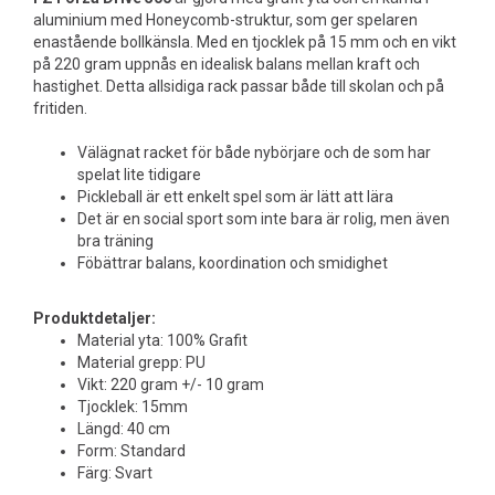
aluminium med Honeycomb-struktur, som ger spelaren
enastående bollkänsla. Med en tjocklek på 15 mm och en vikt
på 220 gram uppnås en idealisk balans mellan kraft och
hastighet. Detta allsidiga rack passar både till skolan och på
fritiden.
Välägnat racket för både nybörjare och de som har
spelat lite tidigare
Pickleball är ett enkelt spel som är lätt att lära
Det är en social sport som inte bara är rolig, men även
bra träning
Föbättrar balans, koordination och smidighet
Produktdetaljer:
Material yta: 100% Grafit
Material grepp: PU
Vikt: 220 gram +/- 10 gram
Tjocklek: 15mm
Längd: 40 cm
Form: Standard
Färg: Svart