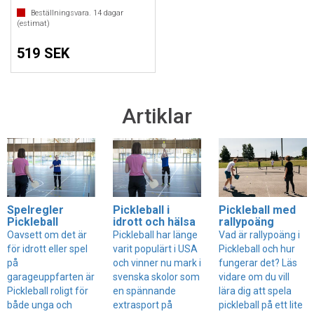
Beställningsvara.
14
dagar
(estimat)
519 SEK
Artiklar
Spelregler
Pickleball i
Pickleball med
Pickleball
idrott och hälsa
rallypoäng
Oavsett om det är
Pickleball har länge
Vad är rallypoäng i
för idrott eller spel
varit populärt i USA
Pickleball och hur
på
och vinner nu mark i
fungerar det? Läs
garageuppfarten är
svenska skolor som
vidare om du vill
Pickleball roligt för
en spännande
lära dig att spela
både unga och
extrasport på
pickleball på ett lite