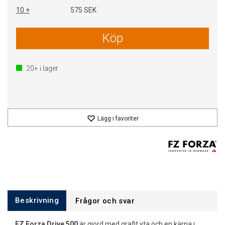
10 +
575 SEK
Köp
20+
i lager
Lägg i favoriter
Beskrivning
Frågor och svar
FZ Forza Drive 500
är gjord med grafit yta och en kärna i