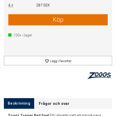
4 +
287 SEK
Köp
100+
i lager
Lägg i favoriter
Beskrivning
Frågor och svar
Zoggs Trainer Bad Seat
Ett utmärkt sätt att introducera