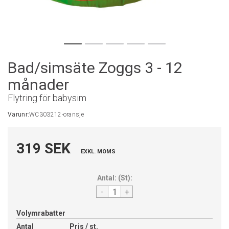
Bad/simsäte Zoggs 3 - 12
månader
Flytring för babysim
Varunr:
WC303212-oransje
319 SEK
EXKL. MOMS
Antal:
(
St
):
-
+
Volymrabatter
Antal
Pris / st.