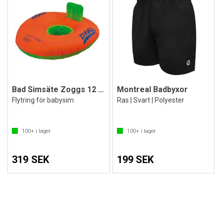
Bad Simsäte Zoggs 12 - 24 månader
Montreal Badbyxor
Flytring för babysim
Ras | Svart | Polyester
100+
i lager
100+
i lager
319 SEK
199 SEK