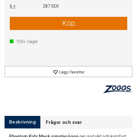
6 +
287 SEK
Köp
100+
i lager
Lägg i favoriter
Beskrivning
Frågor och svar
Phantom Kids Mask simglasögon
ger god sikt och komfort,