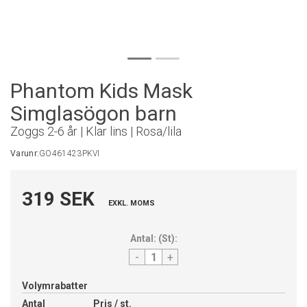
Phantom Kids Mask
Simglasögon barn
Zoggs 2-6 år | Klar lins | Rosa/lila
Varunr:
GO461423PKVI
319 SEK
EXKL. MOMS
Antal:
(
St
):
-
+
Volymrabatter
Antal
Pris / st.