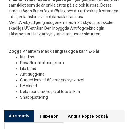
samtidigt som de är enkla att ta på sig och justera. Dessa
simglasögon är perfekta för lek och att utforska på stranden
- de ger känslan av en dykmask utan näsa.
Med UV-skydd ger glasögonen maximalt skydd mot skolen
skadliga UV-strålar. Den inbyggda Antifog-teknologin
säkerhetsställer klar syn ytan dugg under simturen.
Zoggs
Phantom Mask
simglasögon barn 2-6 år
Klar lins
Rosa/lila infattning/ram
Lila band
Antidugg-lins
Curved lens - 180 graders synvinkel
UV skydd
Delat band av högkvalitets silikon
Snabbjustering
Alternativ
Tillbehör
Andra köpte också