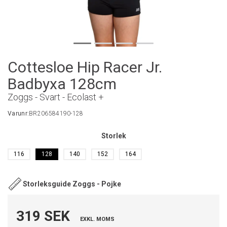
Cottesloe Hip Racer Jr.
Badbyxa 128cm
Zoggs - Svart - Ecolast +
Varunr:
BR206584190-128
Storlek
116
128
140
152
164
Storleksguide Zoggs - Pojke
319 SEK
EXKL. MOMS