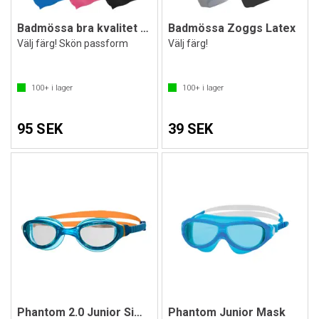
Badmössa bra kvalitet Silikon Zoggs
Badmössa Zoggs Latex
Välj färg! Skön passform
Välj färg!
100+
i lager
100+
i lager
95 SEK
39 SEK
Phantom 2.0 Junior Simglasögon
Phantom Junior Mask