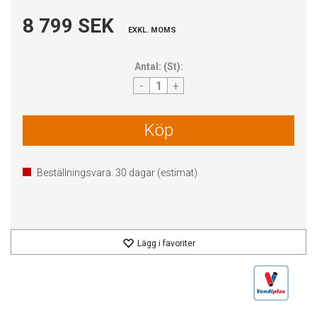
8 799 SEK
EXKL. MOMS
Antal:
(
St
):
-
+
Köp
Beställningsvara.
30
dagar (estimat)
Lägg i favoriter