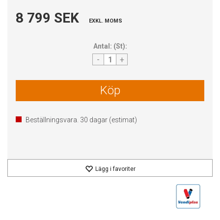
8 799 SEK
EXKL. MOMS
Antal:
(
St
):
-
+
Köp
Beställningsvara.
30
dagar (estimat)
Lägg i favoriter