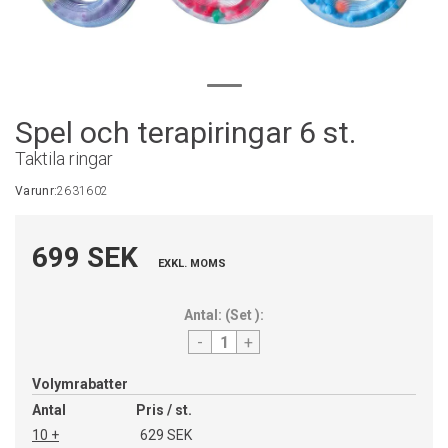
Spel och terapiringar 6 st.
Taktila ringar
Varunr:
2631602
699 SEK
EXKL. MOMS
Antal:
(
Set
):
-
+
Volymrabatter
Antal
Pris / st.
10 +
629 SEK