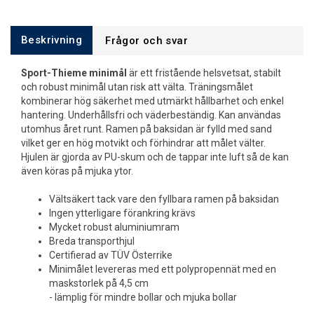
Beskrivning
Frågor och svar
Sport-Thieme minimål
är ett fristående helsvetsat, stabilt
och robust minimål utan risk att välta. Träningsmålet
kombinerar hög säkerhet med utmärkt hållbarhet och enkel
hantering. Underhållsfri och väderbeständig. Kan användas
utomhus året runt. Ramen på baksidan är fylld med sand
vilket ger en hög motvikt och förhindrar att målet välter.
Hjulen är gjorda av PU-skum och de tappar inte luft så de kan
även köras på mjuka ytor.
Vältsäkert tack vare den fyllbara ramen på baksidan
Ingen ytterligare förankring krävs
Mycket robust aluminiumram
Breda transporthjul
Certifierad av TÜV Österrike
Minimålet levereras med ett polypropennät med en
maskstorlek på 4,5 cm
- lämplig för mindre bollar och mjuka bollar