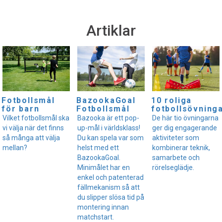
Artiklar
Fotbollsmål
BazookaGoal
10 roliga
för barn
Fotbollsmål
fotbollsövning
Vilket fotbollsmål ska
Bazooka är ett pop-
De här tio övningarna
vi välja när det finns
up-mål i världsklass!
ger dig engagerande
så många att välja
Du kan spela var som
aktiviteter som
mellan?
helst med ett
kombinerar teknik,
BazookaGoal.
samarbete och
Minimålet har en
rörelseglädje.
enkel och patenterad
fällmekanism så att
du slipper slösa tid på
montering innan
matchstart.