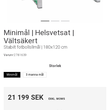
Minimål | Helsvetsat |
Vältsäkert
Stabilt fotbollsllmål | 180x120 cm
Varunr:
2781639
Storlek
Minimål
3 manna mål
21 199 SEK
EXKL. MOMS