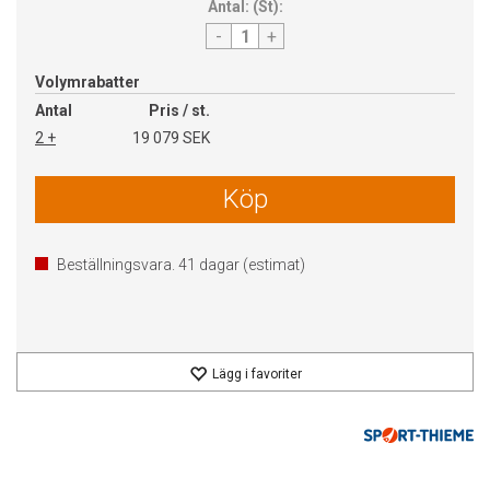
Antal:
(
St
):
-
+
Volymrabatter
Antal
Pris / st.
2 +
19 079 SEK
Köp
Beställningsvara.
41
dagar (estimat)
Lägg i favoriter