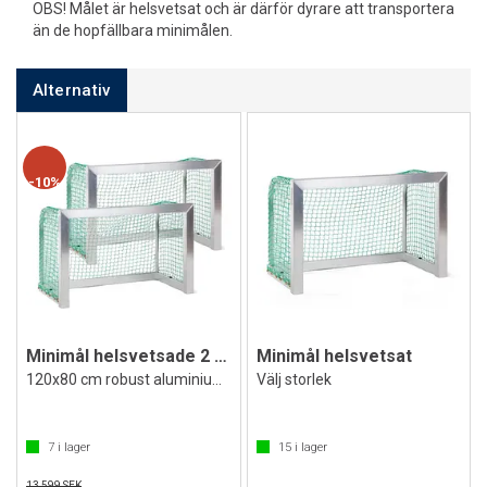
OBS! Målet är helsvetsat och är därför dyrare att transportera
än de hopfällbara minimålen.
Alternativ
10%
Minimål helsvetsade 2 st.
Minimål helsvetsat
120x80 cm robust aluminiummål
Välj storlek
7
i lager
15
i lager
13 599 SEK