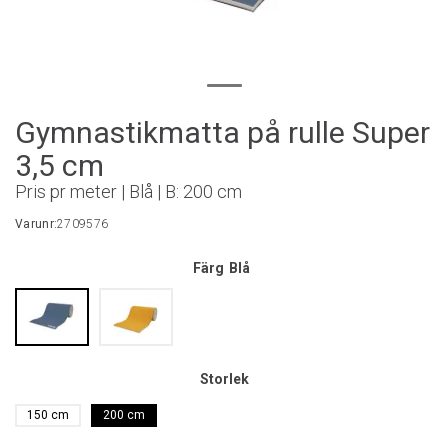
Gymnastikmatta på rulle Super
3,5 cm
Pris pr meter | Blå | B: 200 cm
Varunr:
2709576
Färg
Blå
Storlek
150 cm
200 cm