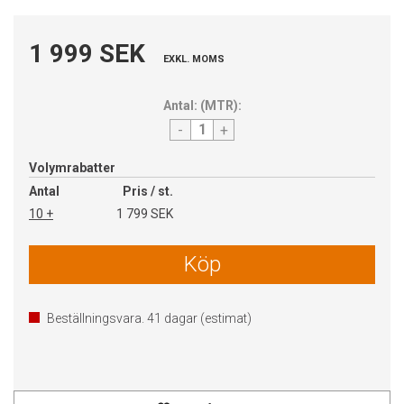
1 999 SEK
EXKL. MOMS
Antal:
(
MTR
):
-
+
Volymrabatter
Antal
Pris / st.
10 +
1 799 SEK
Köp
Beställningsvara.
41
dagar (estimat)