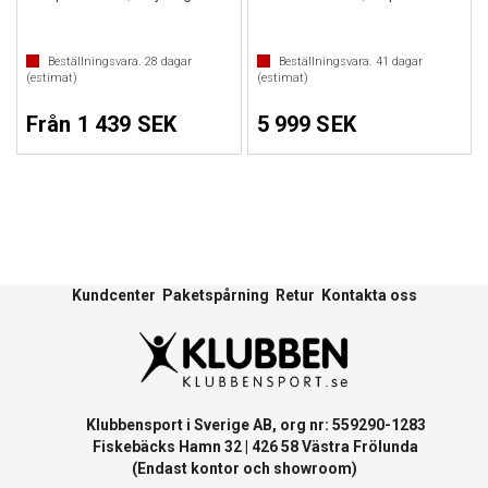
Beställningsvara.
28
dagar
Beställningsvara.
41
dagar
(estimat)
(estimat)
Från 1 439 SEK
5 999 SEK
Kundcenter
Paketspårning
Retur
Kontakta oss
Klubbensport i Sverige AB, org nr: 559290-1283
Fiskebäcks Hamn 32 | 426 58 Västra Frölunda
(Endast kontor och showroom)