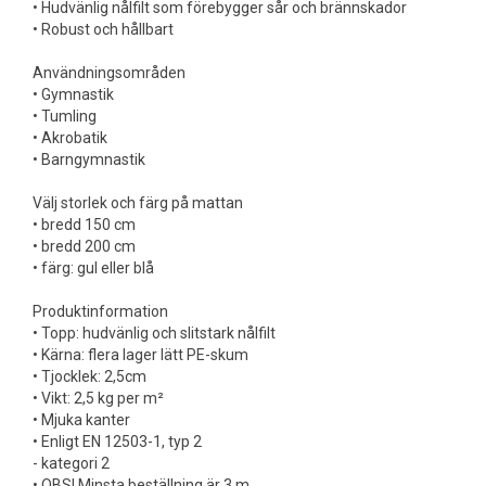
• Hudvänlig nålfilt som förebygger sår och brännskador
• Robust och hållbart
Användningsområden
• Gymnastik
• Tumling
• Akrobatik
• Barngymnastik
Välj storlek och färg på mattan
• bredd 150 cm
• bredd 200 cm
• färg: gul eller blå
Produktinformation
• Topp: hudvänlig och slitstark nålfilt
• Kärna: flera lager lätt PE-skum
• Tjocklek: 2,5cm
• Vikt: 2,5 kg per m²
• Mjuka kanter
• Enligt EN 12503-1, typ 2
- kategori 2
• OBS! Minsta beställning är 3 m