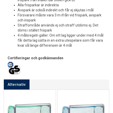
inspark från stället där bollen gick ut.
Alla frisparkar är indirekta
Avspark är också indirekt och får ej skjutas i mål
Försvarare måste vara 3 m ifrån vid frispark, avspark
och inspark
Straffområde används ej och straff utdöms ej. Det
döms i stället frispark
4 målsregeln gäller: Om ett lag ligger under med 4 mål
får detta lag sätta in en extra utespelare som får vara
kvar så länge differensen är 4 mål
Certifieringar och godkännanden
Alternativ