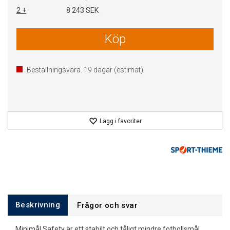
2 +
8 243 SEK
Köp
Beställningsvara.
19
dagar (estimat)
Lägg i favoriter
Beskrivning
Frågor och svar
Minimål Safety är ett stabilt och tåligt mindre fotbollsmål