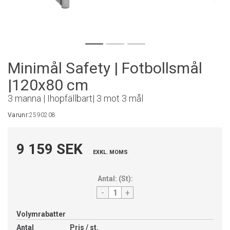
Minimål Safety | Fotbollsmål
|120x80 cm
3 manna | Ihopfällbart| 3 mot 3 mål
Varunr:
2590208
9 159 SEK
EXKL. MOMS
Antal:
(
St
):
-
+
Volymrabatter
Antal
Pris / st.