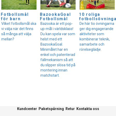
Fotbollsmål
BazookaGoal
10 roliga
för barn
Fotbollsmål
fotbollsövning
Vilket fotbollsmål ska
Bazooka är ett pop-
De här tio övningarna
vi välja när det finns
up-mål i världsklass!
ger dig engagerande
så många att välja
Du kan spela var som
aktiviteter som
mellan?
helst med ett
kombinerar teknik,
BazookaGoal.
samarbete och
Minimålet har en
rörelseglädje.
enkel och patenterad
fällmekanism så att
du slipper slösa tid på
montering innan
matchstart.
Kundcenter
Paketspårning
Retur
Kontakta oss