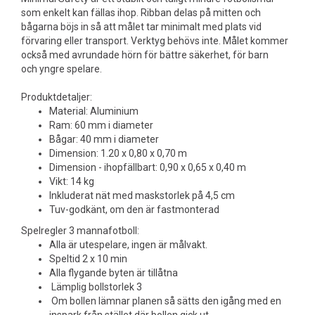
som enkelt kan fällas ihop. Ribban delas på mitten och
bågarna böjs in så att målet tar minimalt med plats vid
förvaring eller transport. Verktyg behövs inte. Målet kommer
också med avrundade hörn för bättre säkerhet, för barn
och yngre spelare.
Produktdetaljer:
Material: Aluminium
Ram: 60 mm i diameter
Bågar: 40 mm i diameter
Dimension: 1.20 x 0,80 x 0,70 m
Dimension - ihopfällbart: 0,90 x 0,65 x 0,40 m
Vikt: 14 kg
Inkluderat nät med maskstorlek på 4,5 cm
Tuv-godkänt, om den är fastmonterad
Spelregler 3 mannafotboll:
Alla är utespelare, ingen är målvakt.
Speltid 2 x 10 min
Alla flygande byten är tillåtna
Lämplig bollstorlek 3
Om bollen lämnar planen så sätts den igång med en